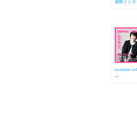
連動インタ
awesome
ー