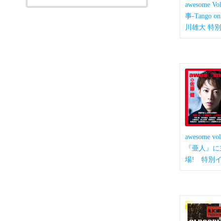
awesome
事-Tango o
川雄大 特
awesome
『亜人』に
場! 特別