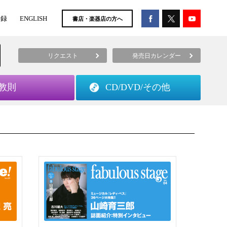
登録
ENGLISH
書店・楽器店の方へ
リクエスト
発売日カレンダー
教則
CD/DVD/
その他