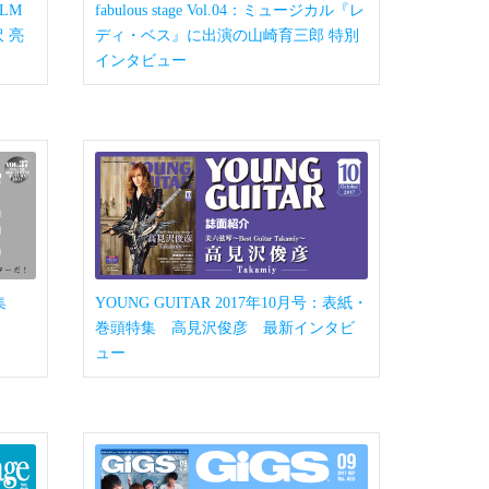
ILM
fabulous stage Vol.04：ミュージカル『レ
沢 亮
ディ・ベス』に出演の山崎育三郎 特別
インタビュー
：特集
YOUNG GUITAR 2017年10月号：表紙・
巻頭特集 高見沢俊彦 最新インタビ
ュー