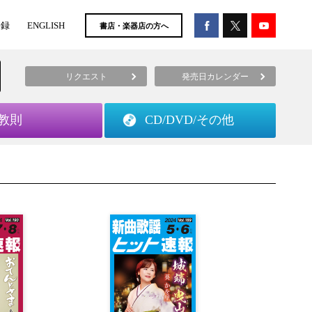
登録
ENGLISH
書店・楽器店の方へ
リクエスト
発売日カレンダー
教則
CD/DVD/
その他