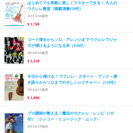
はじめてでも気軽に楽しくマスターできる！ 大人の
ウクレレ教室（模範演奏CD付）
2015/5/16発売
¥ 1,760
コード弾きからソロ・アレンジまで ウクレレでジャ
ズが弾けるようになる本（CD付）
2014/9/16発売
¥ 2,310
今日から弾ける！ ウクレレ・スタート・ブック～弾
き語りからソロまでやさしくレクチャー～（CD付）
2014/4/21発売
¥ 1,980
プロ講師が教える！魔法のウクレレ・レシピ（CD
付）〈シンコー・ミュージック・ムック〉
2013/6/19発売