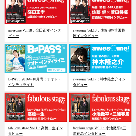
awesome Vol.18：窪田正孝インタ
awesome Vol.18：佐藤 健×菅田将
ビュー
暉インタビュー
B-PASS 2016年10月号：ナオト・
awesome Vol.17：神木隆之介イン
インティライミ
タビュー
fabulous stage Vol.1：高橋一生イン
fabulous stage Vol.1：小池徹平×三
タビュー
浦春馬インタビュー