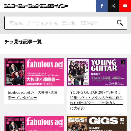
チラ見せ記事一覧
fabulous act vol.07：大杉漣×遠藤
YOUNG GUITAR 2017年3月号：
憲一 インタビュー
特集ヘヴィ・メタルのために作ら
れた鋼のギター、その魅力をここ
に大研究!!