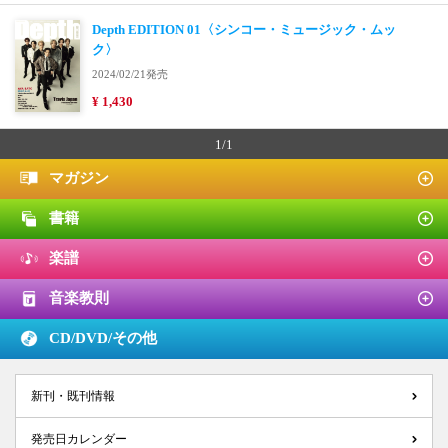
Depth EDITION 01〈シンコー・ミュージック・ムッ
ク〉
2024/02/21発売
¥ 1,430
1/1
マガジン
書籍
楽譜
音楽教則
CD/DVD/
その他
新刊・既刊情報
発売日カレンダー