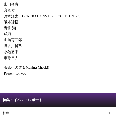
山田裕貴
真剣佑
片寄涼太（GENERATIONS from EXILE TRIBE）
阪本奨悟
青柳 翔
成河
山崎育三郎
長谷川博己
小池徹平
市原隼人
表紙への道＆Making Check!!
Present for you
特集・イベントレポート
特集