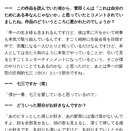
ーー この作品を読んでいた頃から、菅田くんは「これは自分の
ためにある本なんじゃないか」と思っていたとコメントされてい
ましたね。作品のどういうところに惹かれたのでしょうか？
「帝一の生き様も含まれるんですけど、彼は常に汗をかいて何事
も本気で取り組んでいるんです。すごく純粋に生徒会長を目指す
中で、邪魔になる一人ひとりと戦っているだけなんですけど。本
人としては当たり前のように本気でやっていることが、引いて見
るとすごくエンターテインメントになっているという。そこが僕
のやりたいことでもあるのかな、と思ったのと、あとは帝一の髪
型の圧倒的七三（分け）という部分ですね」
ーー 七三ですか（笑）
「僕が一番、七三を愛していると思っているので」
ーー どういった部分がお好きなんですか？
「あのピタッとした感じが好き。あの髪形には逃げ道がないんで
すよ。顔を全部見せるし、頭の形も見えるし、潔くて律してる感
じが好きです。丸刈りも潔いんですけど、丸刈りまでいくとそれ