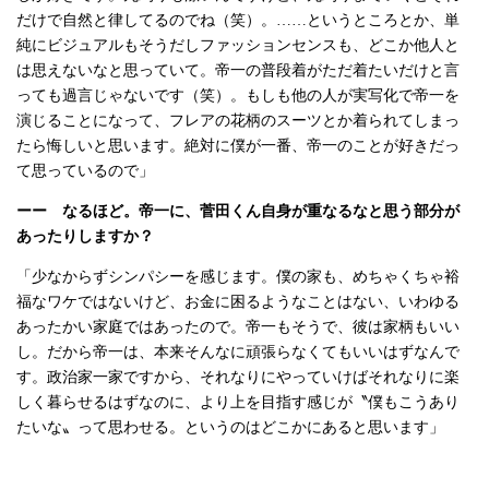
だけで自然と律してるのでね（笑）。……というところとか、単
純にビジュアルもそうだしファッションセンスも、どこか他人と
は思えないなと思っていて。帝一の普段着がただ着たいだけと言
っても過言じゃないです（笑）。もしも他の人が実写化で帝一を
演じることになって、フレアの花柄のスーツとか着られてしまっ
たら悔しいと思います。絶対に僕が一番、帝一のことが好きだっ
て思っているので」
ーー なるほど。帝一に、菅田くん自身が重なるなと思う部分が
あったりしますか？
「少なからずシンパシーを感じます。僕の家も、めちゃくちゃ裕
福なワケではないけど、お金に困るようなことはない、いわゆる
あったかい家庭ではあったので。帝一もそうで、彼は家柄もいい
し。だから帝一は、本来そんなに頑張らなくてもいいはずなんで
す。政治家一家ですから、それなりにやっていけばそれなりに楽
しく暮らせるはずなのに、より上を目指す感じが〝僕もこうあり
たいな〟って思わせる。というのはどこかにあると思います」