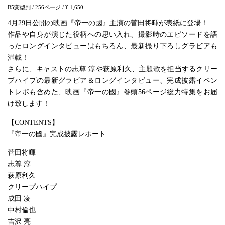
B5変型判
/ 256ページ
/ ¥ 1,650
4月29日公開の映画『帝一の國』主演の菅田将暉が表紙に登場！
作品や自身が演じた役柄への思い入れ、撮影時のエピソードを語
ったロングインタビューはもちろん、最新撮り下ろしグラビアも
満載！
さらに、キャストの志尊 淳や萩原利久、主題歌を担当するクリー
プハイプの最新グラビア＆ロングインタビュー、完成披露イベン
トレポも含めた、映画『帝一の國』巻頭56ページ総力特集をお届
け致します！
【CONTENTS】
『帝一の國』完成披露レポート
菅田将暉
志尊 淳
萩原利久
クリープハイプ
成田 凌
中村倫也
吉沢 亮