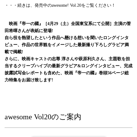
・・・続きは、発売中のawesome! Vol.20をご覧ください！
映画『帝一の國』［4月29（土）全国東宝系にて公開］主演の菅
田将暉さんが表紙に登場!
自ら役を熱望したという作品へ懸ける想いを聞いたロングインタ
ビュー、作品の世界観をイメージした最新撮り下ろしグラビア満
載で掲載!
さらに、映画キャストの志尊 淳さんや萩原利久さん、主題歌を担
当するクリープハイプの最新グラビア&ロングインタビュー、完成
披露試写会レポートも含めた、映画『帝一の國』巻頭56ページ総
力特集をお届け致します!
awesome Vol20のご案内