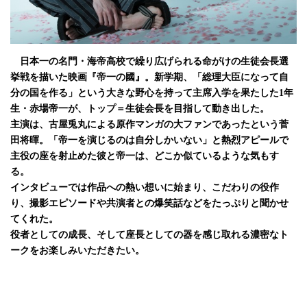
日本一の名門・海帝高校で繰り広げられる命がけの生徒会長選
挙戦を描いた映画『帝一の國』。新学期、「総理大臣になって自
分の国を作る」という大きな野心を持って主席入学を果たした1年
生・赤場帝一が、トップ＝生徒会長を目指して動き出した。
主演は、古屋兎丸による原作マンガの大ファンであったという菅
田将暉。「帝一を演じるのは自分しかいない」と熱烈アピールで
主役の座を射止めた彼と帝一は、どこか似ているような気もす
る。
インタビューでは作品への熱い想いに始まり、こだわりの役作
り、撮影エピソードや共演者との爆笑話などをたっぷりと聞かせ
てくれた。
役者としての成長、そして座長としての器を感じ取れる濃密なト
ークをお楽しみいただきたい。