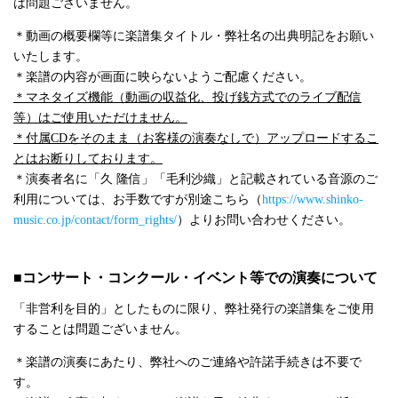
は問題ございません。
＊動画の概要欄等に楽譜集タイトル・弊社名の出典明記をお願い
いたします。
＊楽譜の内容が画面に映らないようご配慮ください。
＊マネタイズ機能（動画の収益化、投げ銭方式でのライブ配信
等）はご使用いただけません。
＊付属CDをそのまま（お客様の演奏なしで）アップロードするこ
とはお断りしております。
＊演奏者名に「久 隆信」「毛利沙織」と記載されている音源のご
利用については、お手数ですが別途こちら（
https://www.shinko-
music.co.jp/contact/form_rights/
）よりお問い合わせください。
■コンサート・コンクール・イベント等での演奏について
「非営利を目的」としたものに限り、弊社発行の楽譜集をご使用
することは問題ございません。
＊楽譜の演奏にあたり、弊社へのご連絡や許諾手続きは不要で
す。