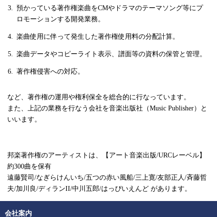
預かっている著作権楽曲をCMやドラマのテーマソング等にプ
ロモーションする開発業務。
楽曲使用に伴って発生した著作権使用料の分配計算。
楽曲データやコピーライト表示、譜面等の資料の保管と管理。
著作権侵害への対応。
など、著作権の運用や権利保全を総合的に行なっています。
また、上記の業務を行なう会社を音楽出版社（Music Publisher）と
いいます。
邦楽著作権のアーティストは、【アート音楽出版/URCレーベル】
約300曲を保有
遠藤賢司/なぎらけんいち/五つの赤い風船/三上寛/友部正人/斉藤哲
夫/加川良/ディランII/中川五郎/はっぴいえんど があります。
会社案内