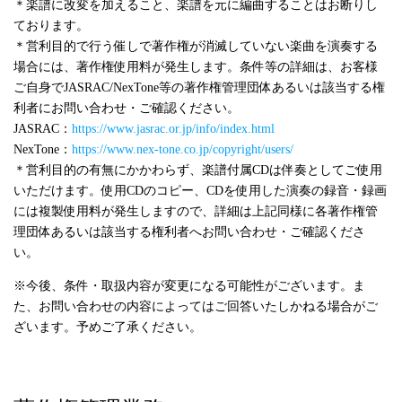
＊楽譜に改変を加えること、楽譜を元に編曲することはお断りし
ております。
＊営利目的で行う催しで著作権が消滅していない楽曲を演奏する
場合には、著作権使用料が発生します。条件等の詳細は、お客様
ご自身でJASRAC/NexTone等の著作権管理団体あるいは該当する権
利者にお問い合わせ・ご確認ください。
JASRAC：
https://www.jasrac.or.jp/info/index.html
NexTone：
https://www.nex-tone.co.jp/copyright/users/
＊営利目的の有無にかかわらず、楽譜付属CDは伴奏としてご使用
いただけます。使用CDのコピー、CDを使用した演奏の録音・録画
には複製使用料が発生しますので、詳細は上記同様に各著作権管
理団体あるいは該当する権利者へお問い合わせ・ご確認くださ
い。
※今後、条件・取扱内容が変更になる可能性がございます。ま
た、お問い合わせの内容によってはご回答いたしかねる場合がご
ざいます。予めご了承ください。