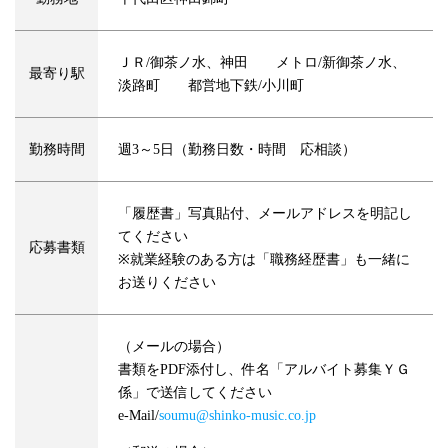
ＪＲ/御茶ノ水、神田 メトロ/新御茶ノ水、
最寄り駅
淡路町 都営地下鉄/小川町
勤務時間
週3～5日（勤務日数・時間 応相談）
「履歴書」写真貼付、メールアドレスを明記し
てください
応募書類
※就業経験のある方は「職務経歴書」も一緒に
お送りください
（メールの場合）
書類をPDF添付し、件名「アルバイト募集ＹＧ
係」で送信してください
e-Mail/
soumu@shinko-music.co.jp