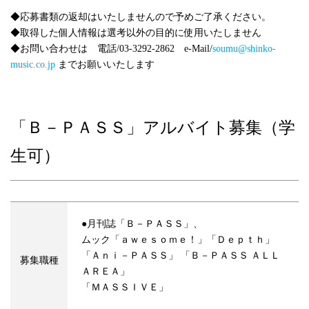
◆応募書類の返却はいたしませんので予めご了承ください。
◆取得した個人情報は選考以外の目的に使用いたしません
◆お問い合わせは 電話/03-3292-2862 e-Mail/
soumu@shinko-
music.co.jp
までお願いいたします
「Ｂ－ＰＡＳＳ」アルバイト募集（学
生可）
●月刊誌「Ｂ－ＰＡＳＳ」、
ムック「ａｗｅｓｏｍｅ！」「Ｄｅｐｔｈ」
「Ａｎｉ－ＰＡＳＳ」 「Ｂ－ＰＡＳＳ ＡＬＬ
募集職種
ＡＲＥＡ」
「ＭＡＳＳＩＶＥ」