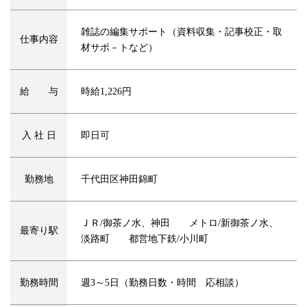
雑誌の編集サポート（資料収集・記事校正・取
仕事内容
材サポ－トなど）
給 与
時給1,226円
入 社 日
即日可
勤務地
千代田区神田錦町
ＪＲ/御茶ノ水、神田 メトロ/新御茶ノ水、
最寄り駅
淡路町 都営地下鉄/小川町
勤務時間
週3～5日（勤務日数・時間 応相談）