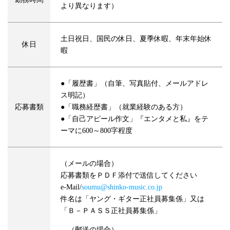
より異なります）
土日祝日、国民の休日、夏季休暇、年末年始休
休日
暇
●「履歴書」（自筆、写真貼付、メールアドレ
ス明記）
応募書類
●「職務経歴書」（就業経験のある方）
●「自己アピール作文」『エンタメと私』をテ
ーマに600～800字程度
（メールの場合）
応募書類をＰＤＦ添付で送信してください
e-Mail/
soumu@shinko-music.co.jp
件名は「ヤング・ギター正社員募集係」又は
「Ｂ－ＰＡＳＳ正社員募集係」
（郵送の場合）