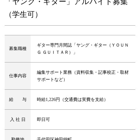
「ヤング・ギター」アルバイト募集
（学生可）
ギター専門月間誌「ヤング・ギター（ＹＯＵＮ
募集職種
Ｇ ＧＵＩＴＡＲ）」
編集サポート業務（資料収集・記事校正・取材
仕事内容
サポートなど）
給 与
時給1,226円（交通費は実費を支給）
入 社 日
即日可
勤務地
千代田区神田錦町