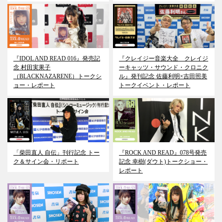
『IDOL AND READ 016』発売記
『クレイジー音楽大全 クレイジ
念 村田実果子
ーキャッツ・サウンド・クロニク
（BLACKNAZARENE）トークシ
ル』発刊記念 佐藤利明×吉田照美
ョー・レポート
トークイベント・レポート
「柴田直人 自伝」刊行記念 トー
『ROCK AND READ』078号発売
ク＆サイン会・リポート
記念 幸樹(ダウト)トークショー・
レポート