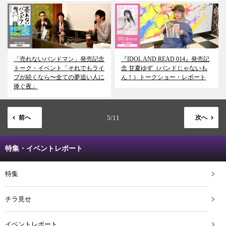
「売れないバンドマン」発売記念
『IDOL AND READ 014』発売記
トーク・イベント「それでもライ
念 甘夏ゆず（バンドじゃないも
ブが続くなら〜全ての夢追い人に
ん！）トークショー・レポート
捧ぐ夜」
前へ
5/11
次へ
特集・イベントレポート
特集
チラ見せ
イベントレポート