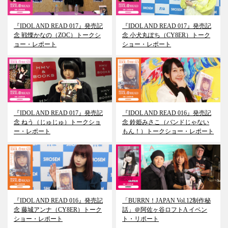
『IDOL AND READ 017』発売記
『IDOL AND READ 017』発売記
念 戦慄かなの（ZOC）トークシ
念 小犬丸ぽち（CY8ER）トーク
ョー・レポート
ショー・レポート
『IDOL AND READ 017』発売記
『IDOL AND READ 016』発売記
念 ねう（じゅじゅ）トークショ
念 鈴姫みさこ（バンドじゃない
ー・レポート
もん！）トークショー・レポート
『IDOL AND READ 016』発売記
「BURRN！JAPAN Vol.12制作秘
念 藤城アンナ（CY8ER）トーク
話」＠阿佐ヶ谷ロフトA イベン
ショー・レポート
ト・リポート