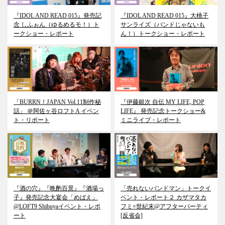
『IDOL AND READ 015』発売記
『IDOL AND READ 015』大桃子
念 しふぉん（ゆるめるモ！）ト
サンライズ（バンドじゃないも
ークショー・レポート
ん！）トークショー・レポート
「BURRN！JAPAN Vol.11制作秘
『伊藤銀次 自伝 MY LIFE, POP
話」 ＠阿佐ヶ谷ロフトA イベン
LIFE』 発売記念トークショー&
ト・リポート
ミニライブ・レポート
『酒の穴』『晩酌百景』『酒場っ
「売れないバンドマン」トークイ
子』発売記念大宴会「めばえ」
ベント・レポート２ カザマタカ
@LOFT9 Shibuyaイベント・レポ
フミ×世紀末@アフターパーティ
ート
[反省会]