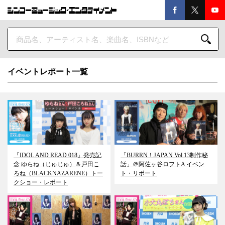
イベントレポート一覧
『IDOL AND READ 018』発売記
「BURRN！JAPAN Vol.13制作秘
念 ゆらね（じゅじゅ）＆戸田こ
話」＠阿佐ヶ谷ロフトA イベン
ろね（BLACKNAZARENE）トー
ト・リポート
クショー・レポート