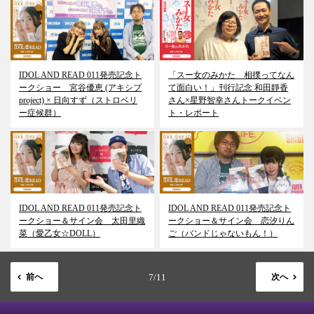
IDOL AND READ 011発売記念ト
「スー女のみかた 相撲ってなん
ークショー 宮谷優恵 (アキシブ
て面白い！」刊行記念 和田靜香
project) × 日向すず（ストロベリ
さん×星野智幸さんトークイベン
ー症候群）
ト・レポート
IDOL AND READ 011発売記念ト
IDOL AND READ 011発売記念ト
ークショー＆サイン会 太田里織
ークショー＆サイン会 恋汐りん
菜（愛乙女☆DOLL）
ご（バンドじゃないもん！）
前へ
7/11
次へ