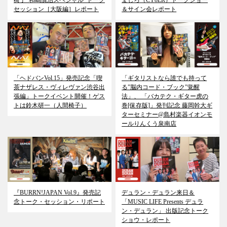
椅子･和嶋慎治スペシャル･トーク
ましろ（CY8ER）トークショー
セッション［大阪編］レポート
＆サイン会レポート
「ヘドバンVol.15」発売記念「喫
「ギタリストなら誰でも持って
茶ナザレス・ヴィレヴァン渋谷出
る”脳内コード・ブック”覚醒
張編」トークイベント開催！ゲス
法」、 「バカテク・ギター虎の
トは鈴木研一（人間椅子）
巻[保存版]」発刊記念 藤岡幹大ギ
ターセミナー@島村楽器イオンモ
ールりんくう泉南店
『BURRN!JAPAN Vol.9』発売記
デュラン・デュラン来日＆
念トーク・セッション・リポート
「MUSIC LIFE Presents デュラ
ン・デュラン」 出版記念トーク
ショウ・レポート