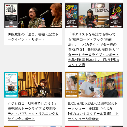
伊藤政則の『遺言』書籍化記念ト
「ギタリストなら誰でも持って
ークイベント・リポート
る”脳内コード・ブック”覚醒
法」、 「バカテク・ギター虎の
巻[保存版]」発刊記念 藤岡幹大ギ
ターセミナー＆ライブ・レポート
＠島村楽器 松本パルコ店/長野K’s
スクエア店
クジヒロコ「C階段で行こう！」
IDOL AND READ 011発売記念ト
発売記念トークライブ ＆空想ラ
ークショー 鹿目凛（ベボガ！
ヂオ・パブリック・リスニング＆
[虹のコンキスタドール黄組]） ト
サイン会レポート
ークショー＆特典会