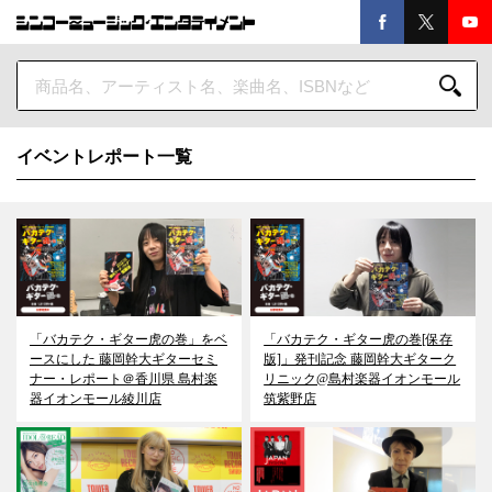
イベントレポート一覧
「バカテク・ギター虎の巻」をベ
「バカテク・ギター虎の巻[保存
ースにした 藤岡幹大ギターセミ
版]」発刊記念 藤岡幹大ギターク
ナー・レポート＠香川県 島村楽
リニック@島村楽器イオンモール
器イオンモール綾川店
筑紫野店