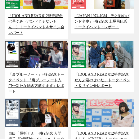
「IDOL AND READ 012発売記念
『JAPAN 1974-1984 光と影のバ
七星ぐみ（バンドじゃないも
ンド全史』刊行記念 土屋昌巳氏
ん！）トークイベント＆サイン会
トークイベント・レポート
レポート
「裏ブルーノート」刊行記念トー
「IDOL AND READ 012発売記念
クイベント 『裏ブルーノート入
ぜんぶ君のせいだ。トークイベン
門〜新たな聴き方教えます』レポ
ト＆サイン会レポート
ート
自伝「屈折くん」刊行記念 人間
「IDOL AND READ 012発売記念