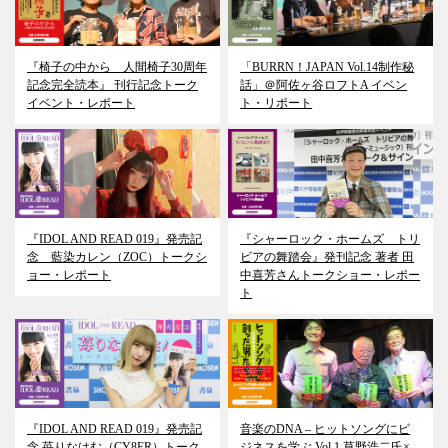
『椅子の中から 人間椅子30周年
「BURRN！JAPAN Vol.14制作秘
記念完全読本』 刊行記念トーク
話」＠阿佐ヶ谷ロフトA イベン
イベント・レポート
ト・リポート
『IDOL AND READ 019』発売記
『シャーロック・ホームズ トリ
念 藍染カレン（ZOC）トークシ
ビアの舞踏会』発刊記念 著者 田
ョー・レポート
中喜芳さんトークショー・レポー
ト
『IDOL AND READ 019』発売記
音楽のDNA – ヒットソングにビ
念 苺りなはむ（CY8ER）トーク
ジネスを学ぶ Vol.1 草野浩二氏×