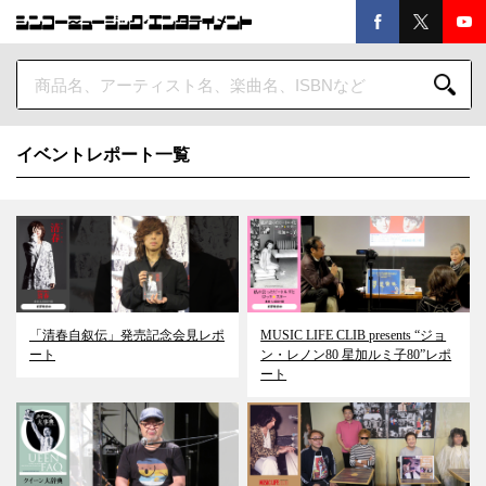
イベントレポート一覧
「清春自叙伝」発売記念会見レポ
MUSIC LIFE CLIB presents “ジョ
ート
ン・レノン80 星加ルミ子80”レポ
ート