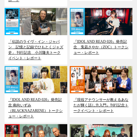
ポート
「伝説のライヴ・イン・ジャパ
『IDOL AND READ 020』発売記
ン 記憶と記録でひもとくジャズ
念 兎凪さやか（ZOC）トークシ
史」 刊行記念 小川隆夫トーク
ョー・レポート
イベント・レポート
『IDOL AND READ 020』発売記
『現役アナウンサーが教えるあな
念 南向いずみ
たが輝く話し方入門』刊行記念ト
（BLACKNAZARENE）トークシ
ークイベント・レポート
ョー・レポート