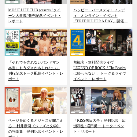
MUSIC LIFE CLIB presents “クイ
ハッピー・バースディ！フレデ
ーン大事典”発売記念イベント・
ィ オンライン・イベント
レポート
「FREDDIE FOR A DAY」開催
『それでも売れないバンドマン
無観客・無料配信ライヴ
本当にもうダメかもしれない』
LEGEND OF ROCK「The Beatles
刊行記念トーク配信イベント・レ
は終わらない!」トーク＆ライヴ
ポート
イベント・レポート
ページをめくるとジャズが聞こえ
「KISS来日大全」発刊記念 広
る 村井康司《ジャズと文学》
瀬和生×増田勇一 トークイベン
の評論集 発刊記念イベント・レ
ト・リポート