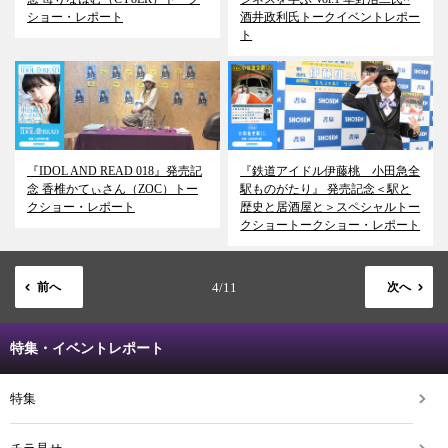
ショー・レポート
酒井政利氏トークイベントレポー
ト
『IDOL AND READ 018』発売記
『鉄道アイドル伊藤桃 小田急全
念 香椎かてぃさん（ZOC）トー
駅ものがたり』 発売記念＜駅と
クショー・レポート
歴史と居酒屋と＞スペシャルトー
クショートークショー・レポート
前へ
4/11
次へ
特集・イベントレポート
特集