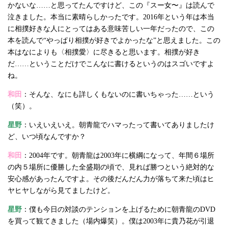
かないな……と思ってたんですけど、この『スー女〜』は読んで
泣きました。本当に素晴らしかったです。2016年という年は本当
に相撲好きな人にとってはある意味苦しい一年だったので、この
本を読んで“やっぱり相撲が好きでよかったな”と思えました。この
本はなによりも〈相撲愛〉に尽きると思います。相撲が好き
だ……ということだけでこんなに書けるというのはスゴいですよ
ね。
和田
：そんな、なにも詳しくもないのに書いちゃった……という
（笑）。
星野
：いえいえいえ。朝青龍でハマったって書いてありましたけ
ど、いつ頃なんですか？
和田
：2004年です。朝青龍は2003年に横綱になって、年間６場所
の内５場所に優勝した全盛期の頃で、見れば勝つという絶対的な
安心感があったんですよ。その後だんだん力が落ちて来た頃はヒ
ヤヒヤしながら見てましたけど。
星野
：僕も今日の対談のテンションを上げるために朝青龍のDVD
を買って観てきました（場内爆笑）。僕は2003年に貴乃花が引退