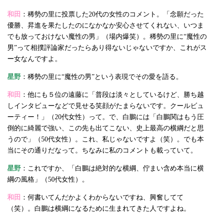
和田
：稀勢の里に投票した20代の女性のコメント。「念願だった
優勝、昇進を果たしたのになかなか安心させてくれない、いつま
でも放っておけない魔性の男」（場内爆笑）。稀勢の里に“魔性の
男”って相撲評論家だったらあり得ないじゃないですか、これがス
ー女なんですよ。
星野
：稀勢の里に“魔性の男”という表現でその愛を語る。
和田
：他にも５位の遠藤に「普段は淡々としているけど、勝ち越
しインタビューなどで見せる笑顔がたまらないです。クールビュ
ーティー！」（20代女性）って。で、白鵬には「白鵬関はもう圧
倒的に綺麗で強い、この先も出てこない、史上最高の横綱だと思
うので」（50代女性）。これ、私じゃないですよ（笑）。でも本
当にその通りだなって。ちなみに私のコメントも載っていて。
星野
：これですか、「白鵬は絶対的な横綱、佇まい含め本当に横
綱の風格」（50代女性）。
和田
：何書いてんだかよくわからないですね、興奮してて
（笑）。白鵬は横綱になるために生まれてきた人ですよね。