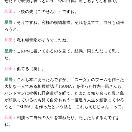
せた上で最後は勝つという、今の白鵬に通じるような相撲で。
和田
：〈後の先（ごのせん）〉ですね。
星野
：そうですね。究極の横綱相撲。それを見てて、自分も頑張
ろうと。
和田
：私も朝青龍がそうでしたね。
星野
：この本に書いてあるのを見て、結局、同じだなって思っ
た。
和田
：似てる（笑）。
星野
：これも本にあったんですが、「スー女」のブームを作った
大切な一人である相撲雑誌「TSUNA」を作った竹内一馬さんも、
バンドマンに挫折し紆余曲折を経て、たまたま知り合った豊ノ島
が頑張っているのも見て自分ももう一度違う人生を頑張ってやろ
うと「TSUNA」を作ったという話も、これも同じじゃん！って。
和田
：相撲って自分の人生を重ねたり、託したりするんですよ
ね。