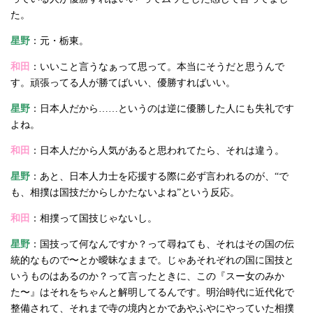
た。
星野
：元・栃東。
和田
：いいこと言うなぁって思って。本当にそうだと思うんで
す。頑張ってる人が勝てばいい、優勝すればいい。
星野
：日本人だから……というのは逆に優勝した人にも失礼です
よね。
和田
：日本人だから人気があると思われてたら、それは違う。
星野
：あと、日本人力士を応援する際に必ず言われるのが、“で
も、相撲は国技だからしかたないよね”という反応。
和田
：相撲って国技じゃないし。
星野
：国技って何なんですか？って尋ねても、それはその国の伝
統的なもので〜とか曖昧なままで。じゃあそれぞれの国に国技と
いうものはあるのか？って言ったときに、この『スー女のみか
た〜』はそれをちゃんと解明してるんです。明治時代に近代化で
整備されて、それまで寺の境内とかであやふやにやっていた相撲