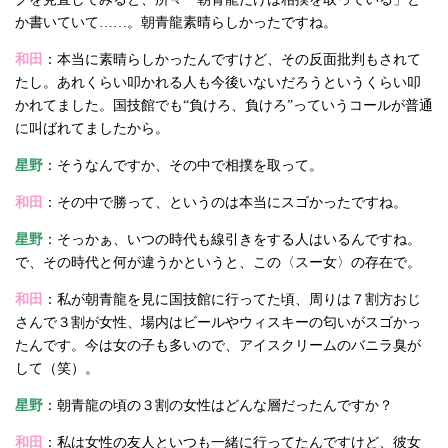
か書いていて……。朝青龍素晴らしかったですね。
和田
：本当に素晴らしかったんですけど、その反面批判もされて
たし。あれくらい叩かれる人も今後いないだろうというくらい叩
かれてました。国技館でも“負けろ、負けろ”っていうコールが普通
に叫ばれてましたから。
星野
：そうなんですか、その中で相撲を取って。
和田
：その中で勝って、というのは本当にスゴかったですね。
星野
：そっかぁ、いつの時代も線引きをする人はいるんですね。
で、その時代と何が違うかというと、この〈スー女〉の存在で。
和田
：私が朝青龍を見に国技館に行ってた頃、周りは７割方おじ
さんで３割が女性、場内はビールやウィスキーの匂いがスゴかっ
たんです。今は女の子も多いので、アイスクリームのバニラ臭が
して（笑）。
星野
：朝青龍の頃の３割の女性はどんな層だったんですか？
和田
：私は女性の友人といつも一緒に行ってたんですけど、彼女