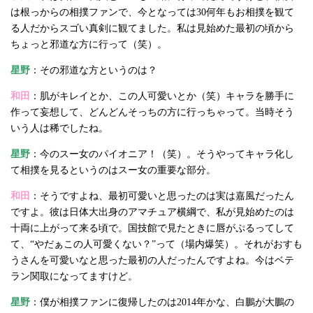
は根っからの相撲ファンで、今となっては30何年もお相撲を観て
る人だからスゴい真剣に観てました。私は見始めた最初の頃から
ちょっと邪道な方に行って（笑）。
星野
：その邪道な方というのは？
和田
：肌がキレイとか、この人可愛いとか（笑）キャラを勝手に
作って妄想して、どんどんそっちの方に行っちゃって。当時そう
いう人は稀でしたね。
星野
：今のスー女のパイオニア！（笑）。そうやってキャラ化し
て相撲を見るというのはスー女の重要な部分。
和田
：そうですよね、最初可愛いと思ったのは実は嘉風だったん
ですよ。彼は日体大出身のアマチュア横綱で、私が見始めたのは
十両に上がって来る頃で。国技館で見たときに唇がぷるってして
て、“やだぁこの人可愛くない？”って（場内爆笑）。それがおすも
うさんを可愛いなと思った最初の人だったんですよね。今はベテ
ラン関取になってますけど。
星野
：僕が相撲ファンに復帰したのは2014年かな、白鵬が大鵬の