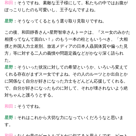
和田
：そうですね、素敵な王子様にして。私たちの中ではお腹が
ぽっこりしたのも可愛いし、王子なんですよね。
星野
：そうなってくるともう選り取り見取りですね。
この後、和田靜香さん×星野智幸さんトークは、『スー女のみかた
相撲ってなんて面白い！』のもう一本の柱ともいうべき、「大相
撲と外国人力士差別、放送メディアの日本人贔屓体質や偏った見
方」等に対する二人の義憤や問題定義などがかなり深く語られ
た。
星野
：そういった状況に対しての希望というか、いろいろ変えて
くれる存在がまずスー女ですよね。その人のルーツとか出自とか
に関係なく自分が好きになった力士をどんどん応援してくれる。
で、自分が好きになったものに対して、それが壊されないよう絶
対ちゃんと護ろうとする。
和田
：そうですね。
星野
：それはこれから大切な力になっていくだろうなと思いま
す。
和田
：なんか昔のビートルズとかに似てると思うんです。ビート