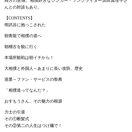
両方の意味。相撲好きなシンガー・ソングライター浜田真理子さ
んとの対談もあり。
【CONTENTS】
明武谷に抱っこされた
朝青龍で相撲の道へ
朝稽古を観に行く
本場所観戦は朝イチから！
大相撲と外国人～あまりに長い攻防、歴史
巡業～ファン・サービスの祭典
「相撲道ってなんだ？」
おすもうさん、その魅力の根源
力士の引退
その①断髪式
その②第二の人生はつけ麺で！