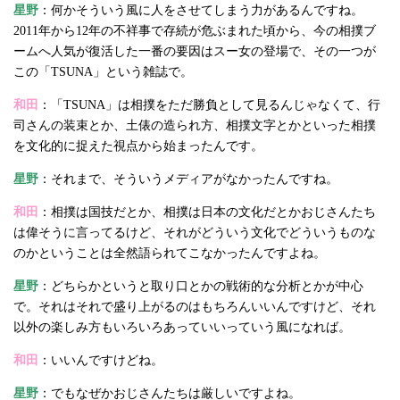
星野
：何かそういう風に人をさせてしまう力があるんですね。
2011年から12年の不祥事で存続が危ぶまれた頃から、今の相撲ブ
ームへ人気が復活した一番の要因はスー女の登場で、その一つが
この「TSUNA」という雑誌で。
和田
：「TSUNA」は相撲をただ勝負として見るんじゃなくて、行
司さんの装束とか、土俵の造られ方、相撲文字とかといった相撲
を文化的に捉えた視点から始まったんです。
星野
：それまで、そういうメディアがなかったんですね。
和田
：相撲は国技だとか、相撲は日本の文化だとかおじさんたち
は偉そうに言ってるけど、それがどういう文化でどういうものな
のかということは全然語られてこなかったんですよね。
星野
：どちらかというと取り口とかの戦術的な分析とかが中心
で。それはそれで盛り上がるのはもちろんいいんですけど、それ
以外の楽しみ方もいろいろあっていいっていう風になれば。
和田
：いいんですけどね。
星野
：でもなぜかおじさんたちは厳しいですよね。