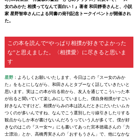
女のみかた 相撲ってなんて面白い！』著者 和田靜香さんと、小説
家 星野智幸さんによる同書の発刊記念トークイベントが開催され
た。
この本を読んで“やっぱり相撲が好きでよかった
な”と思えました。〈相撲愛〉に尽きると思いま
す
星野
：よろしくお願いいたします、今日はこの『スー女のみか
た』をもとにしながら、和田さんとタブーなく話していきたいと
思います。実はこの本が出る前から、友人を通じてこういった本
が出ると聞いていて楽しみにしていました。僕自身相撲がすごい
好きなんですけど。相撲がらみの本は読んだときにだいたいムカ
つくのが多いんですね、なんでこう選別したり線引きしたりする
観点からしか本が書けないんだろうっていう人が多くて。僕が好
きなのはこの『スー女〜』にも書いてあった宮本徳蔵さんの「力
士漂泊」とか、高橋秀実さんの「おすもうさん」で、他になかな