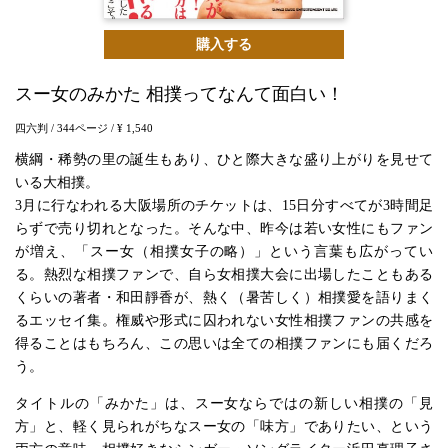
購入する
スー女のみかた 相撲ってなんて面白い！
四六判
/ 344ページ
/ ¥ 1,540
横綱・稀勢の里の誕生もあり、ひと際大きな盛り上がりを見せて
いる大相撲。
3月に行なわれる大阪場所のチケットは、15日分すべてが3時間足
らずで売り切れとなった。そんな中、昨今は若い女性にもファン
が増え、「スー女（相撲女子の略）」という言葉も広がってい
る。熱烈な相撲ファンで、自ら女相撲大会に出場したこともある
くらいの著者・和田靜香が、熱く（暑苦しく）相撲愛を語りまく
るエッセイ集。権威や形式に囚われない女性相撲ファンの共感を
得ることはもちろん、この思いは全ての相撲ファンにも届くだろ
う。
タイトルの「みかた」は、スー女ならではの新しい相撲の「見
方」と、軽く見られがちなスー女の「味方」でありたい、という