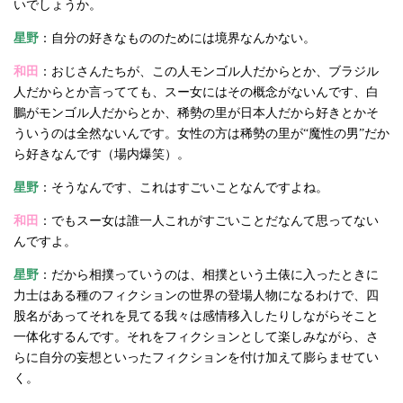
いでしょうか。
星野
：自分の好きなもののためには境界なんかない。
和田
：おじさんたちが、この人モンゴル人だからとか、ブラジル
人だからとか言ってても、スー女にはその概念がないんです、白
鵬がモンゴル人だからとか、稀勢の里が日本人だから好きとかそ
ういうのは全然ないんです。女性の方は稀勢の里が“魔性の男”だか
ら好きなんです（場内爆笑）。
星野
：そうなんです、これはすごいことなんですよね。
和田
：でもスー女は誰一人これがすごいことだなんて思ってない
んですよ。
星野
：だから相撲っていうのは、相撲という土俵に入ったときに
力士はある種のフィクションの世界の登場人物になるわけで、四
股名があってそれを見てる我々は感情移入したりしながらそこと
一体化するんです。それをフィクションとして楽しみながら、さ
らに自分の妄想といったフィクションを付け加えて膨らませてい
く。