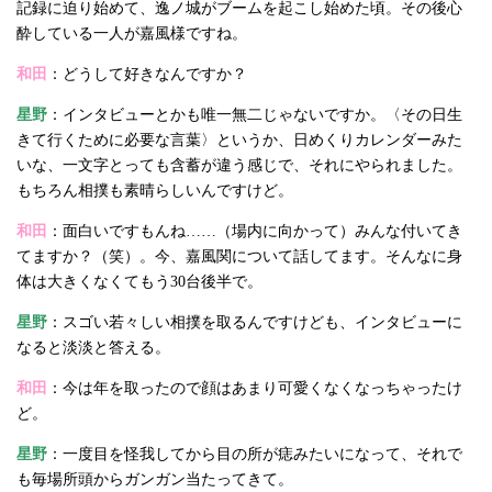
記録に迫り始めて、逸ノ城がブームを起こし始めた頃。その後心
酔している一人が嘉風様ですね。
和田
：どうして好きなんですか？
星野
：インタビューとかも唯一無二じゃないですか。〈その日生
きて行くために必要な言葉〉というか、日めくりカレンダーみた
いな、一文字とっても含蓄が違う感じで、それにやられました。
もちろん相撲も素晴らしいんですけど。
和田
：面白いですもんね……（場内に向かって）みんな付いてき
てますか？（笑）。今、嘉風関について話してます。そんなに身
体は大きくなくてもう30台後半で。
星野
：スゴい若々しい相撲を取るんですけども、インタビューに
なると淡淡と答える。
和田
：今は年を取ったので顔はあまり可愛くなくなっちゃったけ
ど。
星野
：一度目を怪我してから目の所が痣みたいになって、それで
も毎場所頭からガンガン当たってきて。