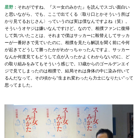
星野
：それがですね、『スー女のみかた』を読んでスゴい面白い
と思いながら、でも、ここで出てくる〈取り口とかそういう所ば
かり見てるおじさん〉っていうのは実は僕なんですよね（笑）。
そういうオヤジは嫌いなんですけど。なので、相撲ファンに復帰
して気づいたことは、それまで僕はサッカーに鞍替えしてサッカ
ーが一番好きで見ていたのに、相撲を見たら解説を聞く前に今何
が起きてどうして勝ったかがわかっちゃったんですよ、サッカー
なんか何度見てもどうして点が入ったかよくわからないのに、ど
の取り組みをみてもそういう感じで。13歳からのゴールデンエイ
ジで見てしまったのは相撲で、結局それは身体の中に染み付いて
るんだなって。その頃から“生まれ変わったら力士になりたい”って
思ってました。