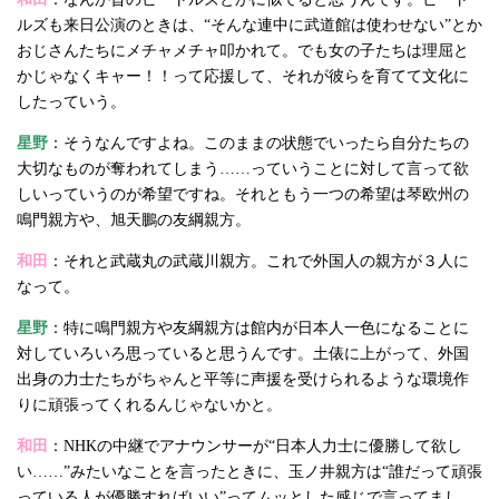
ルズも来日公演のときは、“そんな連中に武道館は使わせない”とか
おじさんたちにメチャメチャ叩かれて。でも女の子たちは理屈と
かじゃなくキャー！！って応援して、それが彼らを育てて文化に
したっていう。
星野
：そうなんですよね。このままの状態でいったら自分たちの
大切なものが奪われてしまう……っていうことに対して言って欲
しいっていうのが希望ですね。それともう一つの希望は琴欧州の
鳴門親方や、旭天鵬の友綱親方。
和田
：それと武蔵丸の武蔵川親方。これで外国人の親方が３人に
なって。
星野
：特に鳴門親方や友綱親方は館内が日本人一色になることに
対していろいろ思っていると思うんです。土俵に上がって、外国
出身の力士たちがちゃんと平等に声援を受けられるような環境作
りに頑張ってくれるんじゃないかと。
和田
：NHKの中継でアナウンサーが“日本人力士に優勝して欲し
い……”みたいなことを言ったときに、玉ノ井親方は“誰だって頑張
っている人が優勝すればいい”ってムッとした感じで言ってまし