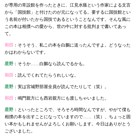
が専用の常設館を作ったときに、江見水蔭という作家による文言
から「国技館」と付けたのが元になってる。要するに国技館とい
う名前が付いたから国技であるということなんです。そんな風に
この本は相撲への愛から、世の中に対する批判まで書いてあっ
て。
和田
：そうそう、私この本を白鵬に送ったんですよ。どうなった
かはわからないです。
星野
：そうか……白鵬なら読んでるかも。
和田
：読んでくれてたらうれしいな。
星野
：実は宮城野部屋全員が読んでたりして（笑）。
和田
：鳴門親方にも西岩親方にも渡しちゃいました。
星野
：といったところで、そろそろ時間なんですが、やがて僕も
相撲の本を出すことになっていますので……（笑）、ちょっと固
い本かもしれませんがよろしくお願いします。今日はありがとう
ございました。