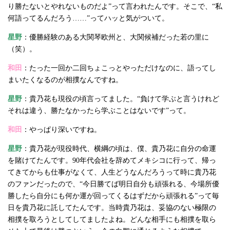
り勝たないとやれないものだよ”って言われたんです。そこで、“私
何語ってるんだろう……”ってハッと気がついて。
星野
：優勝経験のある大関琴欧州と、大関候補だった若の里に
（笑）。
和田
：たった一回か二回ちょこっとやっただけなのに、語ってし
まいたくなるのが相撲なんですね。
星野
：貴乃花も現役の頃言ってました。“負けて学ぶと言うけれど
それは違う、勝たなかったら学ぶことはないです”って。
和田
：やっぱり深いですね。
星野
：貴乃花が現役時代、横綱の頃は、僕、貴乃花に自分の命運
を賭けてたんです。90年代会社を辞めてメキシコに行って、帰っ
てきてからも仕事がなくて、人生どうなんだろうって時に貴乃花
のファンだったので、“今日勝てば明日自分も頑張れる、今場所優
勝したら自分にも何か運が回ってくるはずだから頑張れる”って毎
日を貴乃花に託してたんです。当時貴乃花は、妥協のない極限の
相撲を取ろうとしてしてましたよね。どんな相手にも相撲を取ら