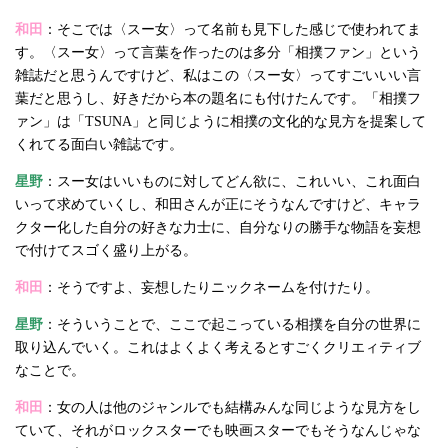
和田
：そこでは〈スー女〉って名前も見下した感じで使われてま
す。〈スー女〉って言葉を作ったのは多分「相撲ファン」という
雑誌だと思うんですけど、私はこの〈スー女〉ってすごいいい言
葉だと思うし、好きだから本の題名にも付けたんです。「相撲フ
ァン」は「TSUNA」と同じように相撲の文化的な見方を提案して
くれてる面白い雑誌です。
星野
：スー女はいいものに対してどん欲に、これいい、これ面白
いって求めていくし、和田さんが正にそうなんですけど、キャラ
クター化した自分の好きな力士に、自分なりの勝手な物語を妄想
で付けてスゴく盛り上がる。
和田
：そうですよ、妄想したりニックネームを付けたり。
星野
：そういうことで、ここで起こっている相撲を自分の世界に
取り込んでいく。これはよくよく考えるとすごくクリエィティブ
なことで。
和田
：女の人は他のジャンルでも結構みんな同じような見方をし
ていて、それがロックスターでも映画スターでもそうなんじゃな