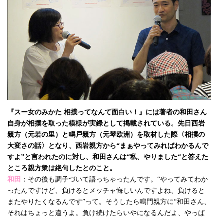
『スー女のみかた 相撲ってなんて面白い！』には著者の和田さん
自身が相撲を取った模様が実録として掲載されている。先日西岩
親方（元若の里）と鳴戸親方（元琴欧洲）を取材した際〈相撲の
大変さの話〉となり、西岩親方から“まぁやってみればわかるんで
すよ”と言われたのに対し、和田さんは“私、やりました“と答えた
ところ親方衆は絶句したとのこと。
和田
：その後も調子づいて語っちゃったんです。“やってみてわか
ったんですけど、負けるとメッチャ悔しいんですよね、負けると
またやりたくなるんです”って。そうしたら鳴門親方に“和田さん、
それはちょっと違うよ。負け続けたらいやになるんだよ、やっぱ