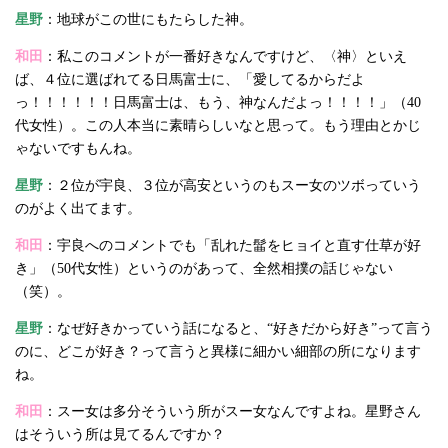
星野
：地球がこの世にもたらした神。
和田
：私このコメントが一番好きなんですけど、〈神〉といえ
ば、４位に選ばれてる日馬富士に、「愛してるからだよ
っ！！！！！！日馬富士は、もう、神なんだよっ！！！！」（40
代女性）。この人本当に素晴らしいなと思って。もう理由とかじ
ゃないですもんね。
星野
：２位が宇良、３位が高安というのもスー女のツボっていう
のがよく出てます。
和田
：宇良へのコメントでも「乱れた髷をヒョイと直す仕草が好
き」（50代女性）というのがあって、全然相撲の話じゃない
（笑）。
星野
：なぜ好きかっていう話になると、“好きだから好き”って言う
のに、どこが好き？って言うと異様に細かい細部の所になります
ね。
和田
：スー女は多分そういう所がスー女なんですよね。星野さん
はそういう所は見てるんですか？