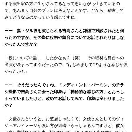
する演出家の方に生かされてるなって思いながら生きているの
で、あんまり自分のプランは考えないんです。だから、稽古して
みてどうなるのかっていう感じですね」
ーー 妻・ジル役を演じられる吉高さんと雑誌で対談されたと伺
ったのですが、その際に役柄や舞台についてお話されたりはしな
かったんですか？
「役についての話……したかなぁ？（笑） その取材も舞台への
出演が決まってすぐだったので、“はじめまして”のような感じが強
かったかも」
ーー
そうだったんですね。『レディエント・バーミン』のチラ
シ撮影で吉高さんに会った印象は「神秘的な感じの方」とおっし
ゃっていましたけど、改めてお話してみて、印象は変わりました
か？
「女優さんというと、お芝居じゃなくて、女優さんとしてのヴィ
ジュアルイメージが強い方が結構いらっしゃるんですけど、彼女