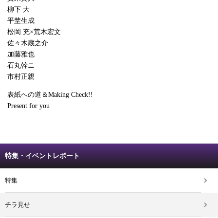
柳下 大
平埜生成
松岡 充×荒木宏文
佐々木蔵之介
加藤雅也
石丸幹ニ
市村正親
表紙への道＆Making Check!!
Present for you
特集・イベントレポート
特集
チラ見せ