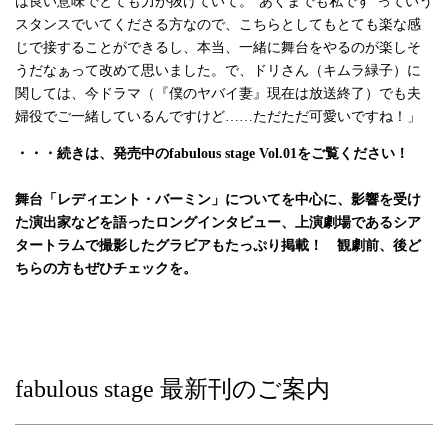
は良い意味でとても力が抜けていて。“あくまでも私です”っていう
スタンスでいてくださる方なので、こちらとしてもとても楽な感
じで接することができるし、本当、一緒に舞台をやるのが楽しそ
うだなぁって改めて思いました。で、ドリさん（キムラ緑子）に
関しては、今ドラマ（『僕のヤバイ妻』現在は放送終了）でも夫
婦役でご一緒しているんですけど……ただただ可愛いですね！」
・・・続きは、発売中のfabulous stage Vol.01をご覧ください！
舞台「レディエント・バーミン」についてを中心に、影響を受け
た演出家などを語ったロングインタビュー、上演劇場であるシア
タートラムで撮影したグラビアもたっぷり掲載！ 観劇前、後ど
ちらの方もぜひチェックを。
fabulous stage 最新刊のご案内