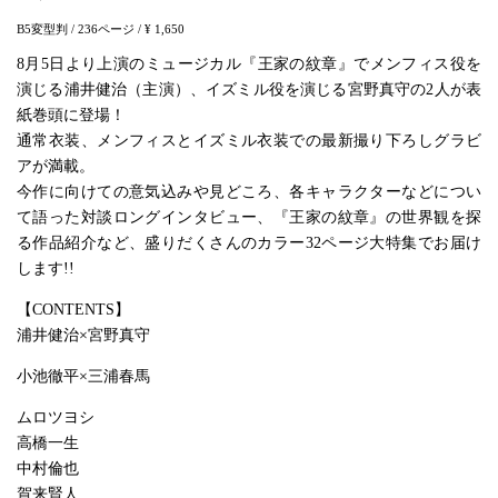
B5変型判
/ 236ページ
/ ¥ 1,650
8月5日より上演のミュージカル『王家の紋章』でメンフィス役を
演じる浦井健治（主演）、イズミル役を演じる宮野真守の2人が表
紙巻頭に登場！
通常衣装、メンフィスとイズミル衣装での最新撮り下ろしグラビ
アが満載。
今作に向けての意気込みや見どころ、各キャラクターなどについ
て語った対談ロングインタビュー、『王家の紋章』の世界観を探
る作品紹介など、盛りだくさんのカラー32ページ大特集でお届け
します!!
【CONTENTS】
浦井健治×宮野真守
小池徹平×三浦春馬
ムロツヨシ
高橋一生
中村倫也
賀来賢人