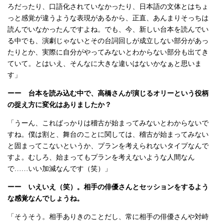
ろだったり、口語化されていなかったり、日本語の文体とはちょ
っと感覚が違うような表現があるから、正直、あんまりそっちは
読んでいなかったんですよね。でも、今、新しい台本を読んでい
る中でも、演劇じゃないとその台詞回しが成立しない部分があっ
たりとか、実際に自分がやってみないとわからない部分も出てき
ていて。とはいえ、そんなに大きな違いはないかなぁと思いま
す」
ーー 台本を読み込む中で、高橋さんが演じるオリーという役柄
の捉え方に変化はありましたか？
「うーん、こればっかりは稽古が始まってみないとわからないで
すね。僕は割と、舞台のことに関しては、稽古が始まってみない
と固まってこないというか、プランを考えられないタイプなんで
すよ。むしろ、始まってもプランを考えないような人間なん
で……いい加減なんです（笑）」
ーー いえいえ（笑）。相手の俳優さんとセッションをするよう
な感覚なんでしょうね。
「そうそう。相手ありきのことだし、常に相手の俳優さんや対峙