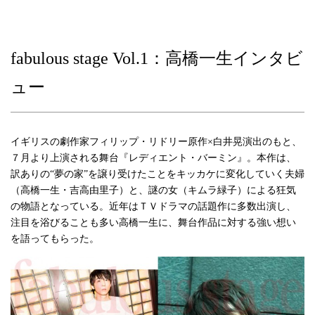
fabulous stage Vol.1：高橋一生インタビ
ュー
イギリスの劇作家フィリップ・リドリー原作×白井晃演出のもと、
７月より上演される舞台『レディエント・バーミン』。本作は、
訳ありの“夢の家”を譲り受けたことをキッカケに変化していく夫婦
（高橋一生・吉高由里子）と、謎の女（キムラ緑子）による狂気
の物語となっている。近年はＴＶドラマの話題作に多数出演し、
注目を浴びることも多い高橋一生に、舞台作品に対する強い想い
を語ってもらった。