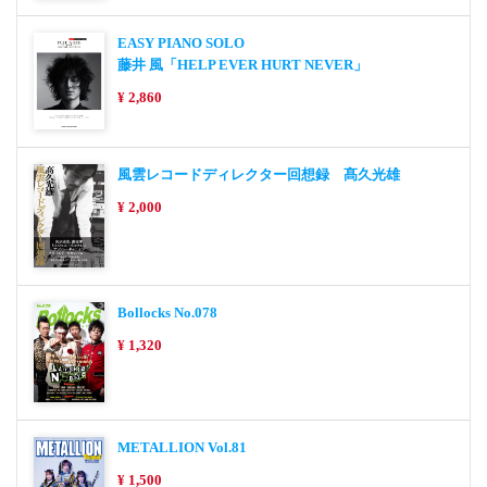
EASY PIANO SOLO
藤井 風「HELP EVER HURT NEVER」
¥ 2,860
風雲レコードディレクター回想録 髙久光雄
¥ 2,000
Bollocks No.078
¥ 1,320
METALLION Vol.81
¥ 1,500