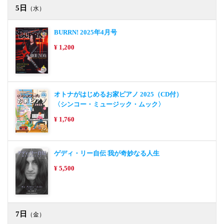
5日
（水）
BURRN! 2025年4月号
¥ 1,200
オトナがはじめるお家ピアノ 2025（CD付）
〈シンコー・ミュージック・ムック〉
¥ 1,760
ゲディ・リー自伝 我が奇妙なる人生
¥ 5,500
7日
（金）