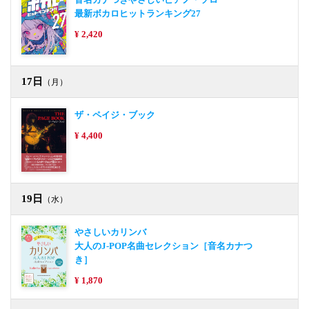
最新ボカロヒットランキング27
¥ 2,420
17日
（月）
ザ・ペイジ・ブック
¥ 4,400
19日
（水）
やさしいカリンバ
大人のJ-POP名曲セレクション［音名カナつ
き］
¥ 1,870