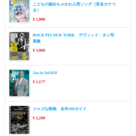
こどもの超めちゃかわ人気ソング［音名カナつ
き］
¥ 1,980
ROCK PIX NEW YORK デヴィッド・タン写
真集
¥ 3,960
Jaz.in Vol.018
¥ 1,177
ジャズな映画 名作100ガイド
¥ 2,200