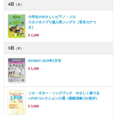
4日
（水）
小学生のやさしいピアノ・ソロ
スタジオジブリ超人気ソングス［音名カナつ
き］
¥ 2,200
5日
（木）
BURRN! 2026年3月号
¥ 1,200
ソロ・ギター・ソングブック やさしく奏でる
J-POPコレクション35選（模範演奏CD2枚付）
¥ 3,960