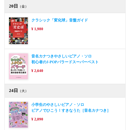
20日
（金）
クラシック「変化球」音盤ガイド
¥ 1,980
音名カナつきやさしいピアノ・ソロ
初心者のJ-POPバラードスーパーベスト
¥ 2,640
24日
（火）
小学生のやさしいピアノ・ソロ
ピアノでひこう！すきなうた［音名カナつき］
¥ 2,090