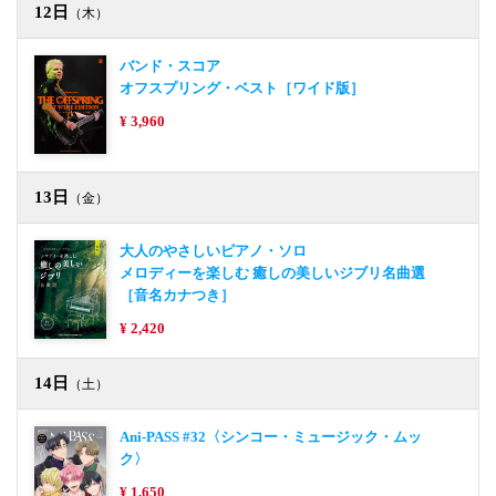
12日
（木）
バンド・スコア
オフスプリング・ベスト［ワイド版］
¥ 3,960
13日
（金）
大人のやさしいピアノ・ソロ
メロディーを楽しむ 癒しの美しいジブリ名曲選
［音名カナつき］
¥ 2,420
14日
（土）
Ani-PASS #32〈シンコー・ミュージック・ムッ
ク〉
¥ 1,650