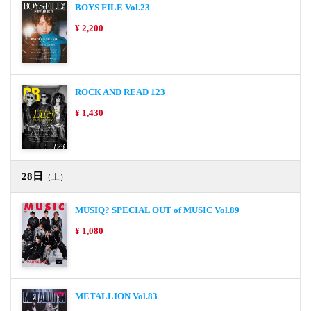
BOYS FILE Vol.23
¥ 2,200
ROCK AND READ 123
¥ 1,430
28日
（土）
MUSIQ? SPECIAL OUT of MUSIC Vol.89
¥ 1,080
METALLION Vol.83