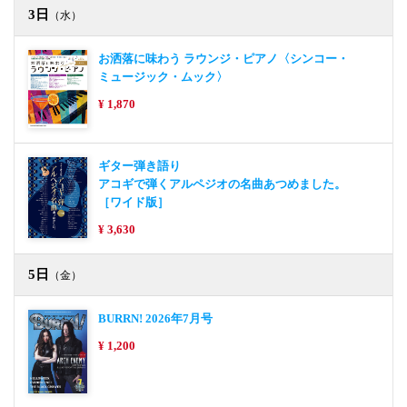
3日
（水）
お洒落に味わう ラウンジ・ピアノ〈シンコー・
ミュージック・ムック〉
¥ 1,870
ギター弾き語り
アコギで弾くアルペジオの名曲あつめました。
［ワイド版］
¥ 3,630
5日
（金）
BURRN! 2026年7月号
¥ 1,200