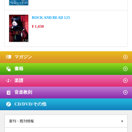
ROCK AND READ 125
¥ 1,430
マガジン
書籍
楽譜
音楽教則
CD/DVD/
その他
新刊・既刊情報