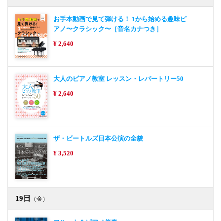
お手本動画で見て弾ける！ 1から始める趣味ピ
アノ〜クラシック〜［音名カナつき］
¥ 2,640
大人のピアノ教室 レッスン・レパートリー50
¥ 2,640
ザ・ビートルズ日本公演の全貌
¥ 3,520
19日
（金）