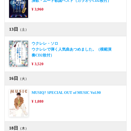
演歌・ムード歌謡ベスト（カラオケCD2枚付）
¥ 3,960
13日
（土）
ウクレレ・ソロ
ウクレレで弾く人気曲あつめました。（模範演
奏CD2枚付）
¥ 3,520
16日
（火）
MUSIQ? SPECIAL OUT of MUSIC Vol.90
¥ 1,080
18日
（木）