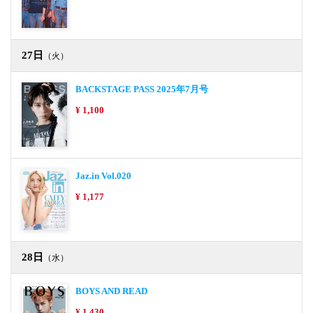
27日
（火）
BACKSTAGE PASS 2025年7月号
¥ 1,100
Jaz.in Vol.020
¥ 1,177
28日
（水）
BOYS AND READ
¥ 1,430