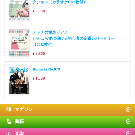
クション（カラオケCD2枚付）
¥ 3,850
オトナの簡単ピアノ
がんばらずに弾ける初心者の定番レパートリー
（CD2枚付）
¥ 2,860
Bollocks No.079
¥ 1,320
マガジン
書籍
楽譜