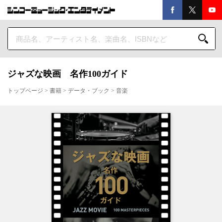
ジャズな映画 名作100ガイド
トップページ
>
書籍
>
データ・ブック
>
音楽