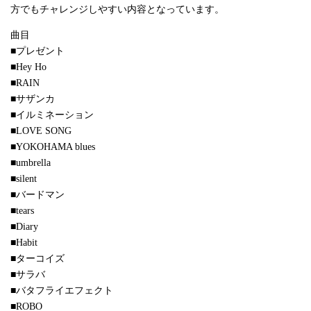
方でもチャレンジしやすい内容となっています。
曲目
■プレゼント
■Hey Ho
■RAIN
■サザンカ
■イルミネーション
■LOVE SONG
■YOKOHAMA blues
■umbrella
■silent
■バードマン
■tears
■Diary
■Habit
■ターコイズ
■サラバ
■バタフライエフェクト
■ROBO