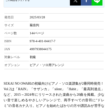
この商品をシェアする
発売日
2025/03/28
サイズ
菊倍判
ページ数
144ページ
ISBN
978-4-401-04417-7
JAN
4997938044175
対象レベル
初級
オプション
ピアノ・ソロ用アレンジ
SEKAI NO OWARIの初級向けピアノ・ソロ楽譜集が2冊同時発売！
Vol.2は「RAIN」「サザンカ」「silent」「Habit」「最高到達点」
など、2015～2024年にリリースされた楽曲から20曲を掲載。少な
い音で楽しめるやさしいアレンジで、両手すべての音符に“ドレ
ミ”の音名カナ入り。ピアノを始めたばかりの方や譜読みが苦手な