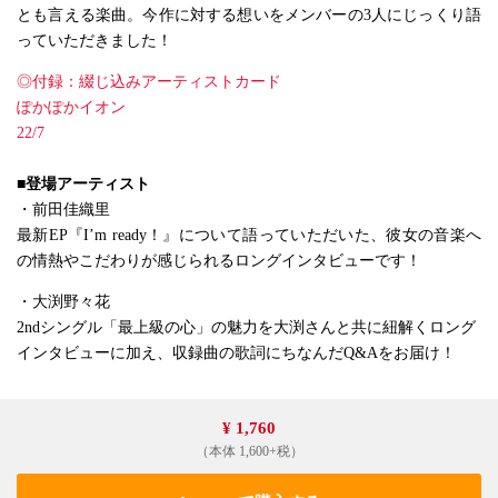
とも言える楽曲。今作に対する想いをメンバーの3人にじっくり語
っていただきました！
◎付録：綴じ込みアーティストカード
ぽかぽかイオン
22/7
■登場アーティスト
・前田佳織里
最新EP『I’m ready！』について語っていただいた、彼女の音楽へ
の情熱やこだわりが感じられるロングインタビューです！
・大渕野々花
2ndシングル「最上級の心」の魅力を大渕さんと共に紐解くロング
インタビューに加え、収録曲の歌詞にちなんだQ&Aをお届け！
¥ 1,760
（本体 1,600+税）