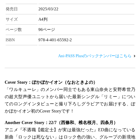
発売日
2025/03/22
サイズ
A4判
ページ数
96ページ
ISBN
978-4-401-65592-2
Ani-PASS Plusのバックナンバーはこちら
Cover Story：ぽかぽかイオン（なおときよの）
「ワルキューレ」のメンバー同士でもある東山奈央と安野希世乃
の超大型声優ユニットから届いた最新シングル「リミー」につい
てのロングインタビューと撮り下ろしグラビアでお届けする、ぽ
かぽかイオン初のCover Storyです！
Another Cover Story：22/7（西條和、椎名桜月、四条月）
アニメ『不遇職【鑑定士】が実は最強だった』ED曲になっている
新曲「ロックは死なない」はロック色の強い、グループの新境地