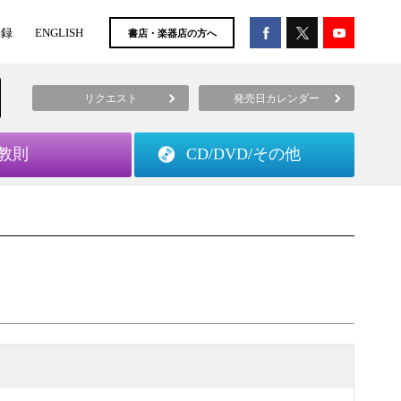
登録
ENGLISH
書店・楽器店の方へ
リクエスト
発売日カレンダー
教則
CD/DVD/
その他