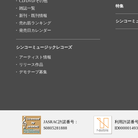
CD/DVD/その他
特集
雑誌一覧
新刊・既刊情報
シンコーミ
売れ筋ランキング
発売日カレンダー
シンコーミュージックレコーズ
アーティスト情報
リリース作品
デモテープ募集
JASRAC許諾番号：
利用許諾番
S0805281888
ID000001493