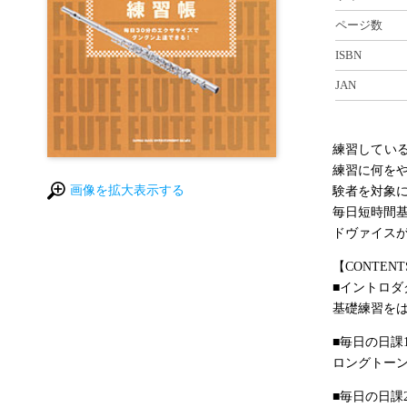
ページ数
ISBN
JAN
練習してい
練習に何を
画像を拡大表示する
験者を対象
毎日短時間
ドヴァイス
【CONTENT
■イントロダ
基礎練習を
■毎日の日課
ロングトー
■毎日の日課