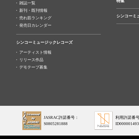
特集
雑誌一覧
新刊・既刊情報
シンコーミ
売れ筋ランキング
発売日カレンダー
シンコーミュージックレコーズ
アーティスト情報
リリース作品
デモテープ募集
JASRAC許諾番号：
利用許諾番
S0805281888
ID000001493