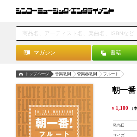
マガジン
書籍
トップページ
音楽教則
管楽器教則
フルート
朝一番
1,100
¥
（本
発売日
サイズ