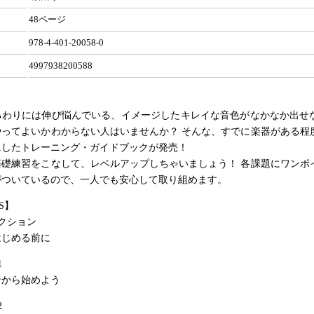
48ページ
978-4-401-20058-0
4997938200588
るわりには伸び悩んでいる、イメージしたキレイな音色がなかなか出せ
やってよいかわからない人はいませんか？ そんな、すでに楽器がある程
にしたトレーニング・ガイドブックが発売！
基礎練習をこなして、レベルアップしちゃいましょう！ 各課題にワンポ
がついているので、一人でも安心して取り組めます。
S】
クション
はじめる前に
1
ンから始めよう
2