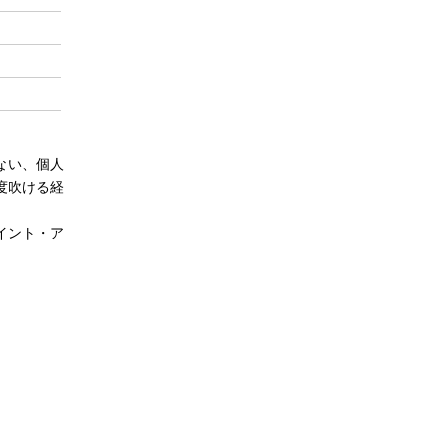
ない、個人
度吹ける経
イント・ア