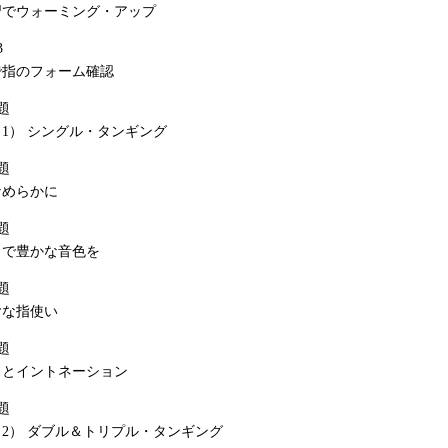
習でウォーミング・アップ
3
で指のフォーム確認
題
1） シングル・タンギング
題
なめらかに
題
トで豊かな音色を
題
ヤな指使い
題
スとイントネーション
題
2） ダブル＆トリプル・タンギング