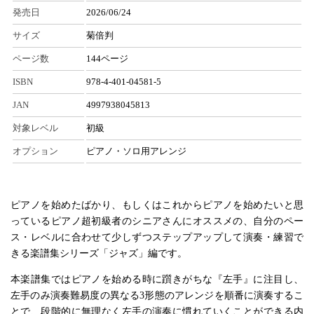
発売日
2026/06/24
サイズ
菊倍判
ページ数
144ページ
ISBN
978-4-401-04581-5
JAN
4997938045813
対象レベル
初級
オプション
ピアノ・ソロ用アレンジ
ピアノを始めたばかり、もしくはこれからピアノを始めたいと思
っているピアノ超初級者のシニアさんにオススメの、自分のペー
ス・レベルに合わせて少しずつステップアップして演奏・練習で
きる楽譜集シリーズ「ジャズ」編です。
本楽譜集ではピアノを始める時に躓きがちな『左手』に注目し、
左手のみ演奏難易度の異なる3形態のアレンジを順番に演奏するこ
とで、段階的に無理なく左手の演奏に慣れていくことができる内