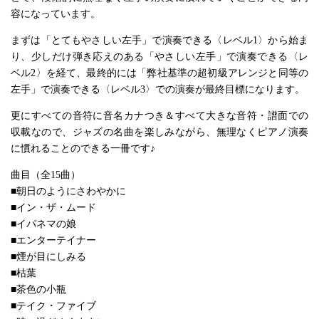
容になっています。
まずは「とてもやさしい左手」で演奏できる〈レベル1〉から始ま
り、少しだけ弾き応えのある「やさしい左手」で演奏できる〈レ
ベル2〉を経て、最終的には「弊社基準の超初級アレンジと同等の
左手」で演奏できる〈レベル3〉での演奏が最終目標になります。
更にすべての音符に音名カナつき＆すべて大きな音符・譜面での
収載なので、ジャズの名曲を楽しみながら、無理なくピアノ演奏
に慣れることのできる一冊です♪
曲目（全15曲）
■朝日のようにさわやかに
■イン・ザ・ムード
■イパネマの娘
■エンターテイナー
■煙が目にしみる
■枯葉
■茶色の小瓶
■テイク・ファイブ