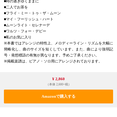
■時の過ぎゆくままに
■二人でお茶を
■フライ・ミー・トゥ・ザ・ムーン
■マイ・フーリッシュ・ハート
■ムーンライト・セレナーデ
■ワルツ・フォー・デビー
■私のお気に入り
※本書ではアレンジの特性上、メロディーライン・リズムを大幅に
簡略化し、曲のサイズを短くしています。また、曲により強弱記
号・発想標語の有無が異なります。予めご了承ください。
※掲載楽譜は、ピアノ・ソロ用にアレンジされております。
¥ 2,860
（本体 2,600+税）
Amazonで購入する