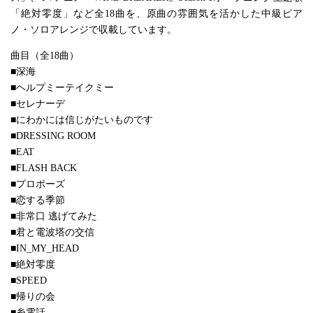
「絶対零度」など全18曲を、原曲の雰囲気を活かした中級ピア
ノ・ソロアレンジで収載しています。
曲目（全18曲）
■深海
■ヘルプミーテイクミー
■セレナーデ
■にわかには信じがたいものです
■DRESSING ROOM
■EAT
■FLASH BACK
■プロポーズ
■恋する季節
■非常口 逃げてみた
■君と電波塔の交信
■IN_MY_HEAD
■絶対零度
■SPEED
■帰りの会
■糸電話