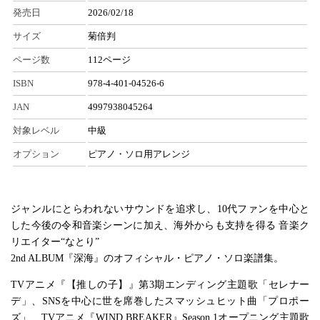
発売日
2026/02/18
サイズ
菊倍判
ページ数
112ページ
ISBN
978-4-401-04526-6
JAN
4997938045264
対象レベル
中級
オプション
ピアノ・ソロ用アレンジ
ジャンルにとらわれないサウンドを追求し、10代ファンを中心と
した今後の令和音楽シーンに加え、海外からも支持を得る 音楽ク
リエイター“なとり”
2nd ALBUM『深海』のオフィシャル・ピアノ・ソロ楽譜集。
TVアニメ『【推しの子】』第3期エンディング主題歌「セレナー
デ」、SNSを中心に世を席巻したスマッシュヒット曲「プロポー
ズ」、TVアニメ『WIND BREAKER』Season 1オープニング主題歌