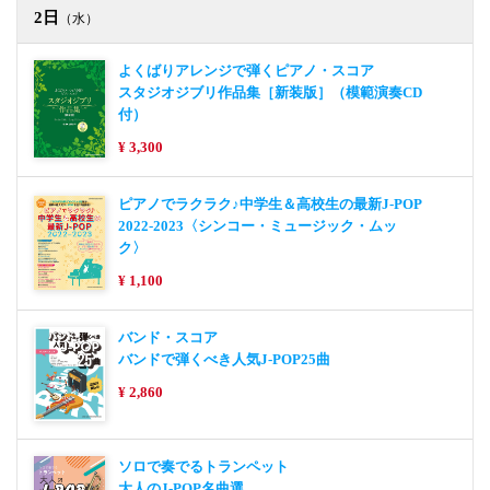
2日
（水）
よくばりアレンジで弾くピアノ・スコア
スタジオジブリ作品集［新装版］（模範演奏CD
付）
¥ 3,300
ピアノでラクラク♪中学生＆高校生の最新J-POP
2022-2023〈シンコー・ミュージック・ムッ
ク〉
¥ 1,100
バンド・スコア
バンドで弾くべき人気J-POP25曲
¥ 2,860
ソロで奏でるトランペット
大人のJ-POP名曲選