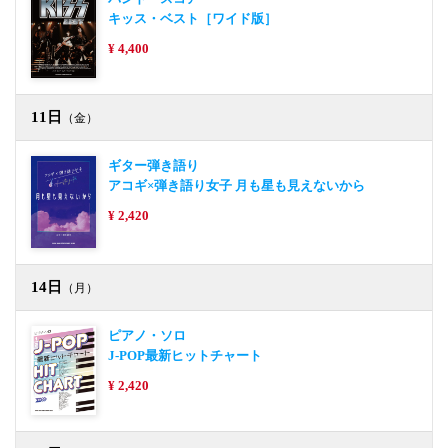
キッス・ベスト［ワイド版］
¥ 4,400
11日
（金）
ギター弾き語り
アコギ×弾き語り女子 月も星も見えないから
¥ 2,420
14日
（月）
ピアノ・ソロ
J-POP最新ヒットチャート
¥ 2,420