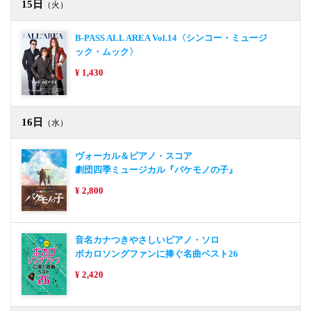
15日
（火）
B-PASS ALL AREA Vol.14〈シンコー・ミュージ
ック・ムック〉
¥ 1,430
16日
（水）
ヴォーカル＆ピアノ・スコア
劇団四季ミュージカル『バケモノの子』
¥ 2,800
音名カナつきやさしいピアノ・ソロ
ボカロソングファンに捧ぐ名曲ベスト26
¥ 2,420