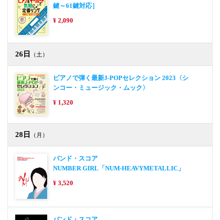
鍵～61鍵対応］
¥ 2,090
26日
（土）
ピアノで弾く最新J-POPセレクション 2023〈シ
ンコー・ミュージック・ムック〉
¥ 1,320
28日
（月）
バンド・スコア
NUMBER GIRL「NUM-HEAVYMETALLIC」
¥ 3,520
バンド・スコア