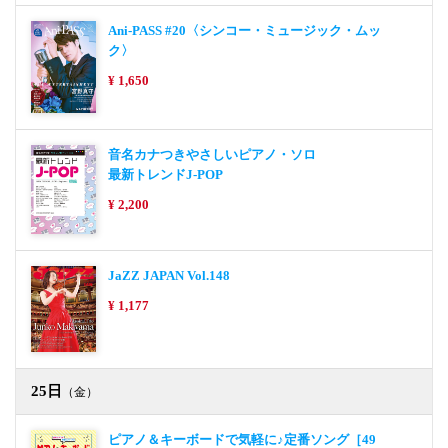
Ani-PASS #20〈シンコー・ミュージック・ムッ
ク〉
¥ 1,650
音名カナつきやさしいピアノ・ソロ
最新トレンドJ-POP
¥ 2,200
JaZZ JAPAN Vol.148
¥ 1,177
25日
（金）
ピアノ＆キーボードで気軽に♪定番ソング［49