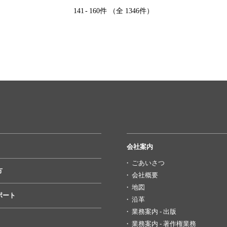
141
-
160件 （全 1346件）
会社案内
ごあいさつ
方
会社概要
地図
ポート
沿革
業務案内 - 出版
業務案内 - 著作権業務