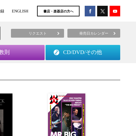
登録
ENGLISH
書店・楽器店の方へ
リクエスト
発売日カレンダー
教則
CD/DVD/
その他