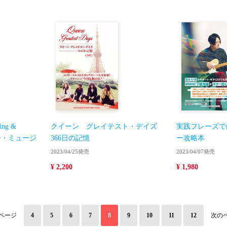
ing &
クイーン グレイテスト・デイズ
実践フレーズでは
コー・ミュージ
366日の記憶
ー攻略本
2023/04/25発売
2023/04/07発売
¥ 2,200
¥ 1,980
ページ
4
5
6
7
8
9
10
11
12
次の