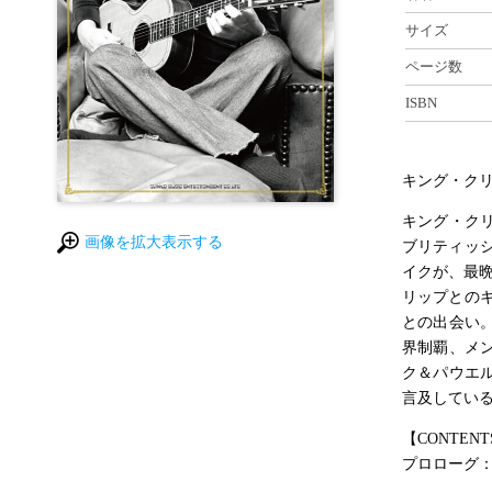
サイズ
ページ数
ISBN
キング・クリ
キング・クリ
画像を拡大表示する
ブリティッ
イクが、最
リップとの
との出会い
界制覇、メ
ク＆パウエ
言及している
【CONTENT
プロローグ：