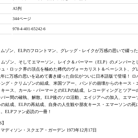
A5判
344ページ
978-4-401-65242-6
ムゾン、ELPのフロントマン、グレッグ・レイクが万感の思いで綴っ
ムゾン、そしてエマーソン、レイク＆パーマー（ELP）のメンバーとし
シュ・ロック界の頂点を極めた稀代のヴォーカリスト＆ベーシスト、グ
晩年に万感の思いを込めて書き綴った自伝がついに日本語版で登場！ ロ
キング・クリムゾンの結成、米国ツアー、バンドの崩壊からのキース・
。キース、カール・パーマーとのELPの結成、レコーディングとツアー
ンバー間の確執、解散。ELP後のソロ活動、エイジアへの加入、エマー
ルの結成、ELPの再結成、自身の人生観や朋友キース・エマーソンの死
。ELPファン必読の一冊！
S】
マディソン・スクエア・ガーデン 1973年12月17日