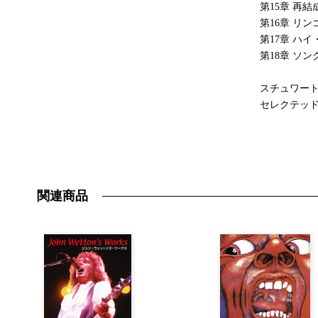
第15章 再結
第16章 リ
第17章 ハ
第18章 ソ
スチュワー
セレクテッ
関連商品