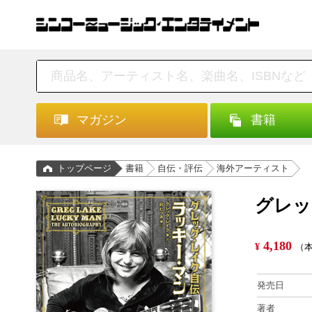
マガジン
書籍
トップページ
書籍
自伝・評伝
海外アーティスト
グレッ
4,180
¥
（本
発売日
著者