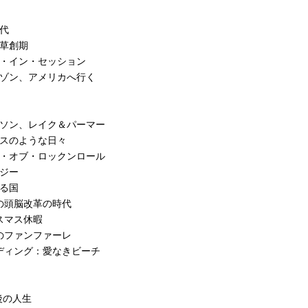
時代
ド草創期
ト・イン・セッション
ムゾン、アメリカへ行く
ーソン、レイク＆パーマー
カスのような日々
グ・オブ・ロックンロール
ロジー
づる国
怖の頭脳改革の時代
リスマス休暇
民のファンファーレ
ンディング：愛なきビーチ
P後の人生