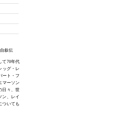
た自叙伝
て70年代
レッグ・レ
バート・フ
エマーソン
の日々、世
ソン、レイ
についても