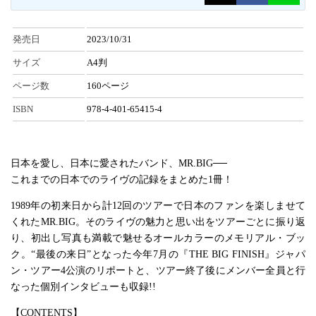
発売日
2023/10/31
サイズ
A4判
ページ数
160ページ
ISBN
978-4-401-65415-4
日本を愛し、日本に愛されたバンド、MR.BIG──
これまでの日本でのライヴの記録をまとめた1冊！
1989年の初来日から計12回のツアーで日本のファンを楽しませて
くれたMR.BIG。そのライヴの魅力と思い出をツアーごとに振り返
り、初出し写真も満載で魅せるオールカラーのメモリアル・ブッ
ク。“最後の来日”となった今年7月の『THE BIG FINISH』ジャパ
ン・ツアー4公演のリポートと、ツアー終了後にメンバー全員と行
なった個別インタビューも収録!!
【CONTENTS】