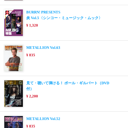
BURRN! PRESENTS
炎 Vol.5〈シンコー・ミュージック・ムック〉
¥ 1,320
METALLION Vol.63
¥ 835
見て・聴いて弾ける！ ポール・ギルバート（DVD
付）
¥ 2,200
METALLION Vol.52
¥ 835