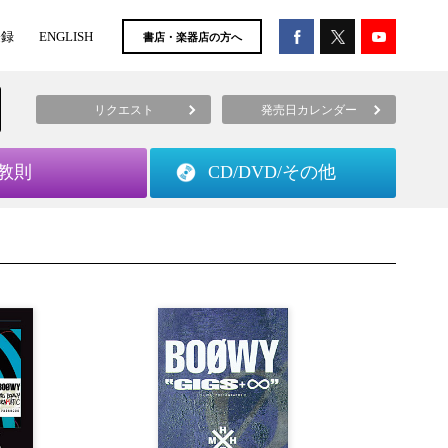
登録
ENGLISH
書店・楽器店の方へ
リクエスト
発売日カレンダー
教則
CD/DVD/
その他