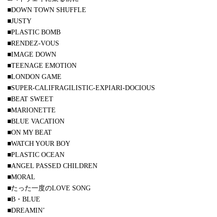
■DOWN TOWN SHUFFLE
■JUSTY
■PLASTIC BOMB
■RENDEZ-VOUS
■IMAGE DOWN
■TEENAGE EMOTION
■LONDON GAME
■SUPER-CALIFRAGILISTIC-EXPIARI-DOCIOUS
■BEAT SWEET
■MARIONETTE
■BLUE VACATION
■ON MY BEAT
■WATCH YOUR BOY
■PLASTIC OCEAN
■ANGEL PASSED CHILDREN
■MORAL
■たった一度のLOVE SONG
■B・BLUE
■DREAMIN’