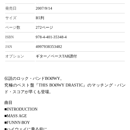
発売日
2007/9/14
サイズ
B5判
ページ数
272ページ
ISBN
978-4-401-35348-4
JAN
4997938353482
オプション
ギター／ベースTAB譜付
伝説のロック・バンドBOØWY。
究極のベスト盤『THIS BOØWY DRASTIC』のマッチング・バン
ド・スコアが早くも登場。
曲目
■INTRODUCTION
■MASS AGE
■FUNNY-BOY
■ハイウェイに乗る前に