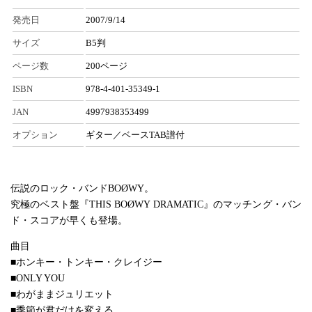
発売日
2007/9/14
サイズ
B5判
ページ数
200ページ
ISBN
978-4-401-35349-1
JAN
4997938353499
オプション
ギター／ベースTAB譜付
伝説のロック・バンドBOØWY。
究極のベスト盤『THIS BOØWY DRAMATIC』のマッチング・バン
ド・スコアが早くも登場。
曲目
■ホンキー・トンキー・クレイジー
■ONLY YOU
■わがままジュリエット
■季節が君だけを変える