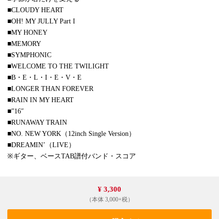
■CLOUDY HEART
■OH! MY JULLY Part I
■MY HONEY
■MEMORY
■SYMPHONIC
■WELCOME TO THE TWILIGHT
■B・E・L・I・E・V・E
■LONGER THAN FOREVER
■RAIN IN MY HEART
■”16″
■RUNAWAY TRAIN
■NO. NEW YORK（12inch Single Version）
■DREAMIN’（LIVE）
※ギター、ベースTAB譜付バンド・スコア
¥ 3,300
（本体 3,000+税）