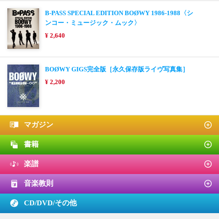
B-PASS SPECIAL EDITION BOØWY 1986-1988〈シ
ンコー・ミュージック・ムック〉
¥ 2,640
BOØWY GIGS完全版［永久保存版ライヴ写真集］
¥ 2,200
マガジン
書籍
楽譜
音楽教則
CD/DVD/
その他