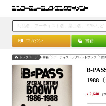
マガジン
書籍
トップページ
書籍
アーティスト／タレントブック
国
B-PAS
198
2,640
¥
（本