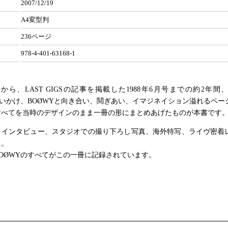
2007/12/19
A4変型判
236ページ
978-4-401-63168-1
号から、LAST GIGSの記事を掲載した1988年6月号までの約2年間、B
追いかけ、BOØWYと向き合い、鬩ぎあい、イマジネイション溢れるペー
すべてを当時のデザインのまま一冊の形にまとめあげたものが本書です
・インタビュー、スタジオでの撮り下ろし写真、海外特写、ライヴ密着
…。
OØWYのすべてがこの一冊に記録されています。