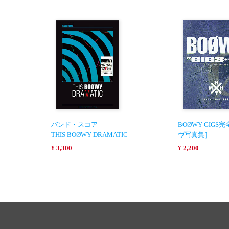
バンド・スコア
BOØWY GIG
THIS BOØWY DRAMATIC
ヴ写真集］
¥ 3,300
¥ 2,200