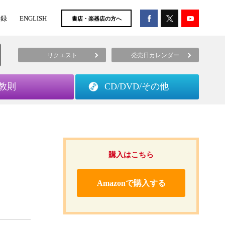
登録
ENGLISH
書店・楽器店の方へ
リクエスト
発売日カレンダー
教則
CD/DVD/
その他
購入はこちら
Amazonで購入する