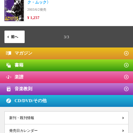
ク・ムック〉
2003/6/2発売
¥ 1,257
前へ
3/3
マガジン
書籍
楽譜
音楽教則
CD/DVD/
その他
新刊・既刊情報
発売日カレンダー