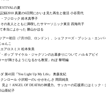
FESTIVALの夏
記録2010 真夏の6日間にかいま見た再生と復活 小谷育代
・フジロック 鈴木真季子
とその友人とともに満喫したサマーソニック東京 四海尚子
会えて本当によかった 勝山かほる
10 UKツアー初日（7月19日、ロンドン）、シェファーズ・ブッシュ・エン
じゅんこ
新生エアロスミス 松本朱美
・ポップ マイケル・ジャクソンのお墓参りについて ハル＆アビイ
ターが弾けるようになるかも教室」れぽ 黎明編
第41回『You Light Up My Life』 奥森友紀
クンロール 小沢昭一のいかがわしさ 岡田純良
 見よ！ANGEL OF DEATHの神通力。サッカーの応援席にはミック
影山亜紀子