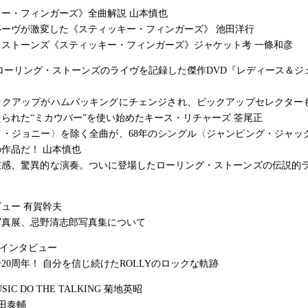
ー・フィンガーズ》全曲解説 山本慎也
ルーヴが激変した《スティッキー・フィンガーズ》 池田洋行
とストーンズ《スティッキー・フィンガーズ》ジャケット考 一條和彦
ローリング・ストーンズのライヴを記録した傑作DVD『レディース＆ジ
ックアップがハムバッキングにチェンジされ、ピックアップセレクター
られた“ミカウバー”を使い始めたキース・リチャーズ 筌尾正
イ・ジョニー〉を除く全曲が、68年のシングル〈ジャンピング・ジャッ
作品だ！ 山本慎也
在感、驚異的な演奏。ついに登場したローリング・ストーンズの伝説的ラ
ュー 有賀幹夫
写真展、忌野清志郎写真集について
Y インタビュー
20周年！ 自分を信じ続けたROLLYのロックな軌跡
USIC DO THE TALKING 菊地英昭
田泰輔