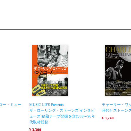
〈シンコー・ミュー
MUSIC LIFE Presents
チャーリー・ワ
ザ・ローリング・ストーンズ インタビ
時代とストーン
ューズ 秘蔵テープ発掘を含む60～90年
¥ 3,740
代取材総覧
¥ 3,300