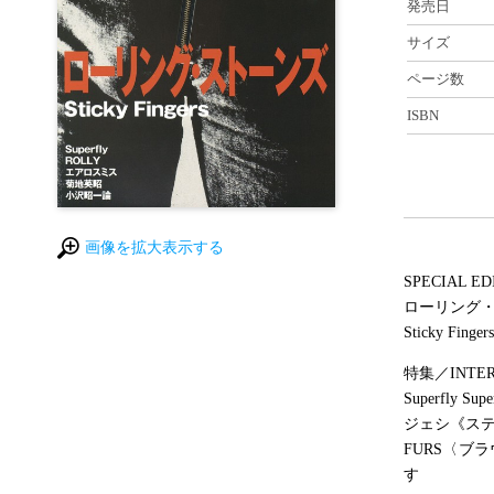
発売日
サイズ
ページ数
ISBN
画像を拡大表示する
SPECIAL ED
ローリング
Sticky Fingers
特集／INTER
Superfly
ジェシ《ス
FURS〈
す