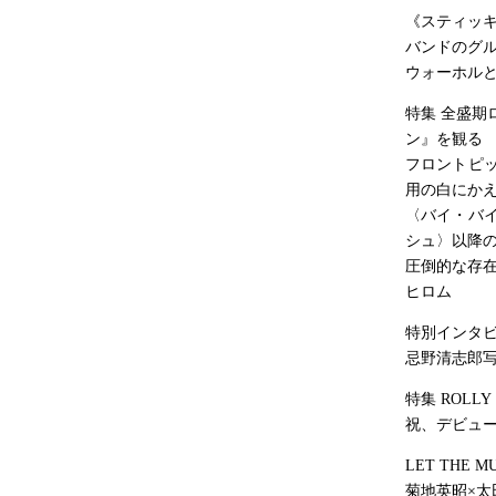
《スティッキ
バンドのグ
ウォーホル
特集 全盛期
ン』を観る
フロントピ
用の白にかえ
〈バイ・バ
シュ〉以降の
圧倒的な存
ヒロム
特別インタビ
忌野清志郎
特集 ROLL
祝、デビュー
LET THE M
菊地英昭×太