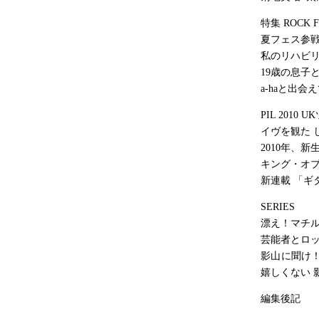
特集 ROCK 
夏フェス参戦
私のリハビリ
19歳の息子
a-haと出
PIL 20
イヴを観た 
2010年、
キング・オブ
新連載 「ギ
SERIES
漂え！マチルダ 
芸能者とロッ
影山に聞け！
嬉しくない 
編集後記