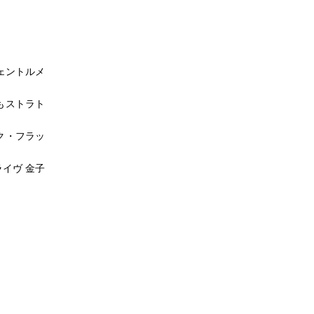
ェントルメ
もストラト
ク・フラッ
イヴ 金子