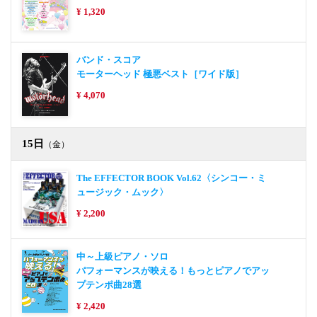
¥ 1,320
バンド・スコア
モーターヘッド 極悪ベスト［ワイド版］
¥ 4,070
15日
（金）
The EFFECTOR BOOK Vol.62〈シンコー・ミ
ュージック・ムック〉
¥ 2,200
中～上級ピアノ・ソロ
パフォーマンスが映える！もっとピアノでアッ
プテンポ曲28選
¥ 2,420