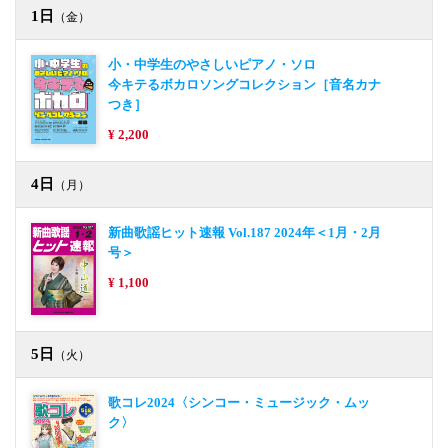
1日
（金）
小・中学生のやさしいピアノ・ソロ
今キテるボカロソングコレクション［音名カナ
つき］
¥ 2,200
4日
（月）
新曲歌謡ヒット速報 Vol.187 2024年＜1月・2月
号＞
¥ 1,100
5日
（火）
歌コレ2024〈シンコー・ミュージック・ムッ
ク〉