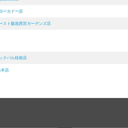
ヨーカドー店
ースト阪急西宮ガーデンズ店
ックパル桂南店
条本店