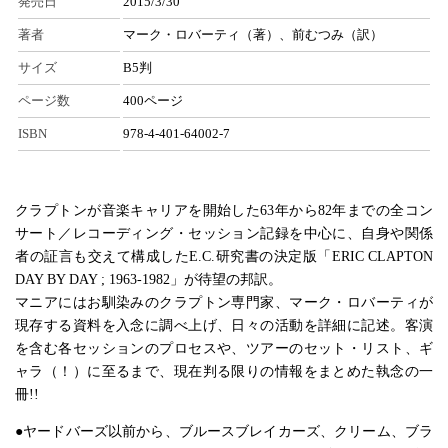
発売日
2015/3/30
著者
マーク・ロバーティ（著）、前むつみ（訳）
サイズ
B5判
ページ数
400ページ
ISBN
978-4-401-64002-7
クラプトンが音楽キャリアを開始した63年から82年までの全コン
サート／レコーディング・セッション記録を中心に、自身や関係
者の証言も交えて構成したE.C.研究書の決定版「ERIC CLAPTON
DAY BY DAY ; 1963-1982」が待望の邦訳。
マニアにはお馴染みのクラプトン専門家、マーク・ロバーティが
現存する資料を入念に調べ上げ、日々の活動を詳細に記述。客演
を含む各セッションのプロセスや、ツアーのセット・リスト、ギ
ャラ（！）に至るまで、現在判る限りの情報をまとめた執念の一
冊!!
●ヤードバーズ以前から、ブルースブレイカーズ、クリーム、ブラ