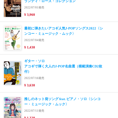
ランディ・ローズ・コレクション
2022/07/01発売
¥ 3,960
最初に弾きたいアコギ人気J-POPソングス2022〈シ
ンコー・ミュージック・ムック〉
2022/07/04発売
¥ 1,430
ギター・ソロ
アコギで弾く大人のJ-POP名曲選（模範演奏CD2枚
付）
2022/07/16発売
¥ 3,630
推しのネット発ソング feat. ピアノ・ソロ〈シンコ
ー・ミュージック・ムック〉
2022/07/11発売
¥ 1,320