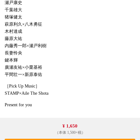
瀬戸康史
千葉雄大
猪塚健太
萩原利久×八木勇征
木村達成
藤原大祐
内藤秀一郎×瀬戸利樹
長妻怜央
鍵本輝
廣瀬友祐×小栗基裕
平間壮一×新原泰佑
［Pick Up Music］
STAMP×Aile The Shota
Present for you
¥ 1,650
（本体 1,500+税）