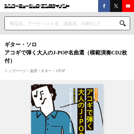
ギター・ソロ
アコギで弾く大人のJ-POP名曲選（模範演奏CD2枚
付）
トップページ
>
楽譜
>
ギター
>
J-POP