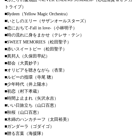
トライブ）
■Rydeen（Yellow Magic Orchestra）
■いとしのエリー（サザンオールスターズ）
■恋におちて-Fall in love-（小林明子）
■時の流れに身をまかせ（テレサ・テン）
■SWEET MEMORIES（松田聖子）
■赤いスイートピー（松田聖子）
■異邦人（久保田早紀）
■都会（大貫妙子）
■オリビアを聴きながら（杏里）
■ルビーの指環（寺尾 聰）
■少年時代（井上陽水）
■初恋（村下孝蔵）
■時間よ止まれ（矢沢永吉）
■いい日旅立ち（山口百恵）
■秋桜（山口百恵）
■木綿のハンカチーフ（太田裕美）
■ガンダーラ（ゴダイゴ）
■贈る言葉（海援隊）