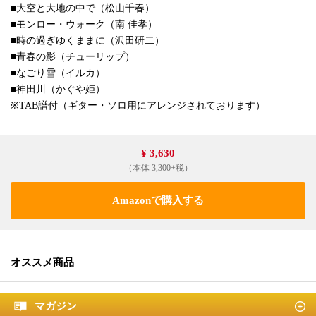
■大空と大地の中で（松山千春）
■モンロー・ウォーク（南 佳孝）
■時の過ぎゆくままに（沢田研二）
■青春の影（チューリップ）
■なごり雪（イルカ）
■神田川（かぐや姫）
※TAB譜付（ギター・ソロ用にアレンジされております）
¥ 3,630
（本体 3,300+税）
Amazonで購入する
オススメ商品
マガジン