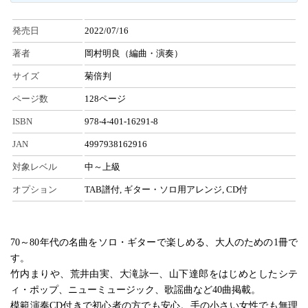
発売日
2022/07/16
著者
岡村明良（編曲・演奏）
サイズ
菊倍判
ページ数
128ページ
ISBN
978-4-401-16291-8
JAN
4997938162916
対象レベル
中～上級
オプション
TAB譜付, ギター・ソロ用アレンジ, CD付
70～80年代の名曲をソロ・ギターで楽しめる、大人のための1冊で
す。
竹内まりや、荒井由実、大滝詠一、山下達郎をはじめとしたシテ
ィ・ポップ、ニューミュージック、歌謡曲など40曲掲載。
模範演奏CD付きで初心者の方でも安心。手の小さい女性でも無理