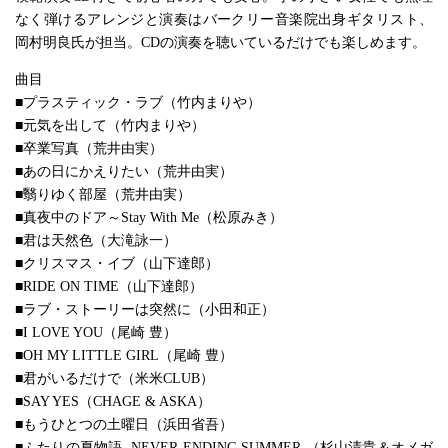
なく弾けるアレンジと演奏はバークリー音楽院出身ギタリスト、
岡村明良氏が担当。CDの演奏を聴いているだけでも楽しめます。
曲目
■プラスティック・ラブ（竹内まりや）
■元気を出して（竹内まりや）
■卒業写真（荒井由実）
■あの日にかえりたい（荒井由実）
■翳りゆく部屋（荒井由実）
■真夜中のドア～Stay With Me（松原みき）
■君は天然色（大滝詠一）
■クリスマス・イブ（山下達郎）
■RIDE ON TIME（山下達郎）
■ラブ・ストーリーは突然に（小田和正）
■I LOVE YOU（尾崎 豊）
■OH MY LITTLE GIRL（尾崎 豊）
■君がいるだけで（米米CLUB）
■SAY YES（CHAGE & ASKA）
■もうひとつの土曜日（浜田省吾）
■ふたりの夏物語 -NEVER ENDING SUMMER-（杉山清貴＆オメガ