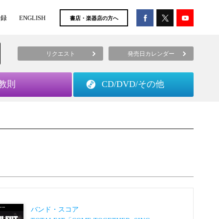
登録
ENGLISH
書店・楽器店の方へ
リクエスト
発売日カレンダー
教則
CD/DVD/
その他
バンド・スコア