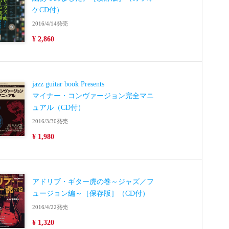
ケCD付）
2016/4/14発売
¥ 2,860
jazz guitar book Presents
マイナー・コンヴァージョン完全マニ
ュアル（CD付）
2016/3/30発売
¥ 1,980
アドリブ・ギター虎の巻～ジャズ／フ
ュージョン編～［保存版］（CD付）
2016/4/22発売
¥ 1,320