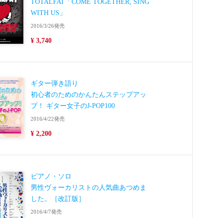
TOTALFAT「COME TOGETHER, SING
WITH US」
2016/3/26発売
¥ 3,740
ギター弾き語り
初心者のためのかんたんステップアッ
プ！ ギター女子のJ-POP100
2016/4/22発売
¥ 2,200
ピアノ・ソロ
男性ヴォーカリストの人気曲あつめま
した。［改訂版］
2016/4/7発売