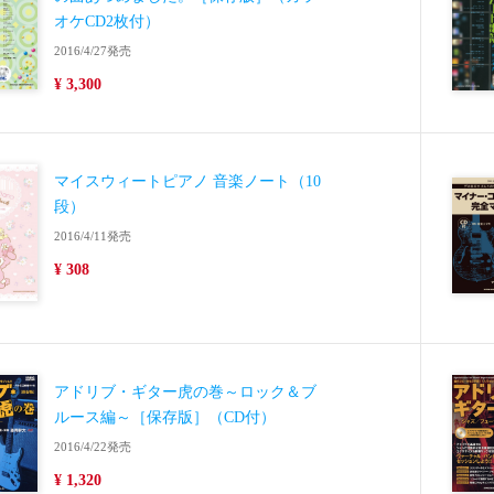
オケCD2枚付）
2016/4/27発売
¥ 3,300
マイスウィートピアノ 音楽ノート（10
段）
2016/4/11発売
¥ 308
アドリブ・ギター虎の巻～ロック＆ブ
ルース編～［保存版］（CD付）
2016/4/22発売
¥ 1,320