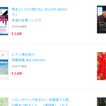
弾きたいけど弾けない大人のためのピ
アノ
永遠の定番ソングス
2016/4/8発売
¥ 2,420
ピアノ弾き語り
斉藤和義 Best Selection
2016/3/7発売
¥ 2,420
トロンボーンで吹きたい 吹奏楽で人気
の曲あつめました。［保存版］（カラ