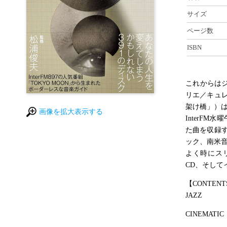
サイズ
ページ数
ISBN
これからはジ
リエ／キュ
架け橋」）は、元
画像を拡大表示する
InterF
た曲を収録
ック、南米
よく時にス
CD、そして
【CONTENT
JAZZ
CINEMATIC