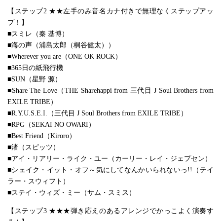
【ステップ2 ★★左手のみ音名カナ付きで無理なくステップアッ
プ！】
■スミレ（秦 基博）
■海の声（浦島太郎（桐谷健太））
■Wherever you are（ONE OK ROCK）
■365日の紙飛行機
■SUN（星野 源）
■Share The Love（THE Sharehappi from 三代目 J Soul Brothers from
EXILE TRIBE）
■R.Y.U.S.E.I.（三代目 J Soul Brothers from EXILE TRIBE）
■RPG（SEKAI NO OWARI）
■Best Friend（Kiroro）
■渚（スピッツ）
■アイ・リアリー・ライク・ユー（カーリー・レイ・ジェプセン）
■シェイク・イット・オフ～気にしてなんかいられないっ!!（テイ
ラー・スウィフト）
■ステイ・ウィズ・ミー（サム・スミス）
【ステップ3 ★★★弾き応えのあるアレンジでかっこよく演奏す