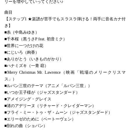
リーを増やしていってください♪
曲目
【ステップ1 ★楽譜が苦手でもスラスラ弾ける！両手に音名カナ付
き】
■糸（中島みゆき）
■千本桜（黒うさP feat. 初音ミク）
■世界に一つだけの花
■にじいろ（絢香）
■ありがとう（いきものがかり）
■ハナミズキ（一青 窈）
■Merry Christmas Mr. Lawrence（映画「戦場のメリークリスマ
ス」）
■ルパン三世のテーマ（アニメ「ルパン三世」）
■いつか王子様が（ジャズスタンダード）
■アメイジング・グレイス
■渚のアデリーヌ（リチャード・クレイダーマン）
■フライ・ミー・トゥ・ザ・ムーン（ジャズスタンダード）
■エリーゼのために（ベートーヴェン）
■別れの曲（ショパン）