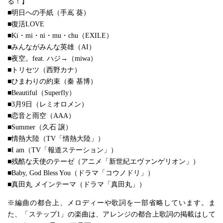
る！】
■明日への手紙（手嶌 葵）
■復活LOVE
■Ki・mi・ni・mu・chu（EXILE）
■みんながみんな英雄（AI）
■夜空。feat. ハジ→（miwa）
■トリセツ（西野カナ）
■ひまわりの約束（秦 基博）
■Beautiful（Superfly）
■3月9日（レミオロメン）
■恋音と雨空（AAA）
■Summer（久石 譲）
■情熱大陸（TV「情熱大陸」）
■I am（TV「報道ステーション」）
■残酷な天使のテーゼ（アニメ「新世紀エヴァンゲリオン」）
■Baby, God Bless You（ドラマ「コウノドリ」）
■真田丸 メインテーマ（ドラマ「真田丸」）
※編曲の都合上、メロディーや歌詞を一部省略しています。ま
た、「ステップ1」の楽曲は、アレンジの都合上歌詞の掲載はして