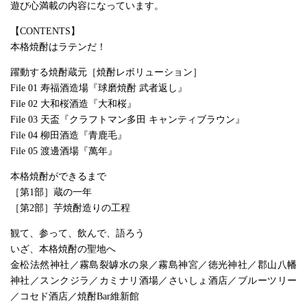
遊び心満載の内容になっています。
【CONTENTS】
本格焼酎はラテンだ！
躍動する焼酎蔵元［焼酎レボリューション］
File 01 寿福酒造場『球磨焼酎 武者返し』
File 02 大和桜酒造『大和桜』
File 03 天盃『クラフトマン多田 キャンティブラウン』
File 04 柳田酒造『青鹿毛』
File 05 渡邊酒場『萬年』
本格焼酎ができるまで
［第1部］蔵の一年
［第2部］芋焼酎造りの工程
観て、参って、飲んで、語ろう
いざ、本格焼酎の聖地へ
金松法然神社／霧島裂罅水の泉／霧島神宮／徳光神社／郡山八幡
神社／スンクジラ／カミナリ酒場／さいしょ酒店／ブルーツリー
／コセド酒店／焼酎Bar維新館