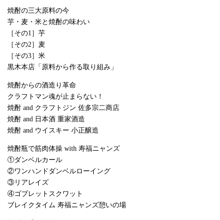
焼酎の三大原料の今
芋・麦・米と焼酎の味わい
［その1］芋
［その2］麦
［その3］米
黒木本店「原料から作る取り組み」
焼酎からの酒造り革命
クラフトマン魂が止まらない！
焼酎 and クラフトジン 佐多宗二商店
焼酎 and 日本酒 重家酒造
焼酎 and ウイスキー 小正醸造
焼酎瓶で筋肉体操 with 寿福ニャンズ
①ダンベルカール
②ワンハンドダンベルローイング
③リアレイズ
④ゴブレットスクワット
ブレイクタイム 寿福ニャンズ憩いの場