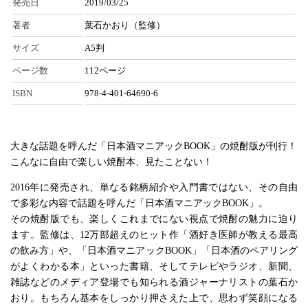
発売日
2019/03/25
著者
葉石かおり（監修）
サイズ
A5判
ページ数
112ページ
ISBN
978-4-401-64690-6
大きな話題を呼んだ「日本酒マニアックBOOK」の焼酎版が刊行！
こんなに自由で楽しい焼酎本、見たことない！
2016年に発売され、単なる銘柄紹介や入門書ではない、その自由
で多彩な内容で話題を呼んだ「日本酒マニアックBOOK」。
その焼酎版でも、楽しくこれまでにない視点で焼酎の魅力に迫り
ます。監修は、12万部超えのヒット作「酒好き医師が教える最高
の飲み方」や、「日本酒マニアックBOOK」「日本酒のペアリング
がよくわかる本」といった書籍、そしてテレビやラジオ、新聞、
雑誌などのメディア登場でも知られる酒ジャーナリストの葉石か
おり。もちろん基本をしっかり押さえた上で、思わず笑顔になる