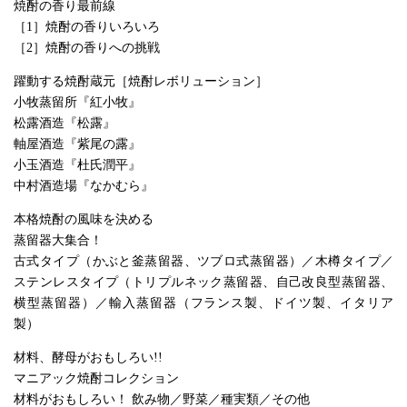
焼酎の香り最前線
［1］焼酎の香りいろいろ
［2］焼酎の香りへの挑戦
躍動する焼酎蔵元［焼酎レボリューション］
小牧蒸留所『紅小牧』
松露酒造『松露』
軸屋酒造『紫尾の露』
小玉酒造『杜氏潤平』
中村酒造場『なかむら』
本格焼酎の風味を決める
蒸留器大集合！
古式タイプ（かぶと釜蒸留器、ツブロ式蒸留器）／木樽タイプ／
ステンレスタイプ（トリプルネック蒸留器、自己改良型蒸留器、
横型蒸留器）／輸入蒸留器（フランス製、ドイツ製、イタリア
製）
材料、酵母がおもしろい!!
マニアック焼酎コレクション
材料がおもしろい！ 飲み物／野菜／種実類／その他