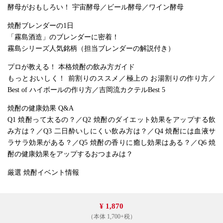
酵母がおもしろい！ 宇宙酵母／ビール酵母／ワイン酵母
焼酎ブレンダーの1日
「霧島酒造」のブレンダーに密着！
霧島シリーズ人気銘柄（担当ブレンダーの解説付き）
プロが教える！ 本格焼酎の飲み方ガイド
もっとおいしく！ 前割りのススメ／極上の お湯割りの作り方／
Best of ハイボールの作り方／吉岡流カクテルBest 5
焼酎の健康効果 Q&A
Q1 焼酎って太るの？／Q2 焼酎のダイエット効果をアップする飲
み方は？／Q3 二日酔いしにくい飲み方は？／Q4 焼酎には血液サ
ラサラ効果がある？／Q5 焼酎の香りに癒し効果はある？／Q6 焼
酎の健康効果をアップするおつまみは？
厳選 焼酎イベント情報
¥ 1,870
（本体 1,700+税）