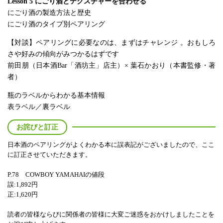
Lesson 5 にごり酒とテクスチャーを合わせる
にごり酒の製造方法と歴史
にごり酒のタイプ別ペアリング
【対談】ペアリングに必要なのは、まずはチャレンジ 。おもしろ
さや好みの傾向がみつかるはずです
前田朋（日本酒Bar「酒坊主」店主）× 葉石かおり（本書監修・著
者）
瓶のラベルからわかる基本情報
表ラベル／裏ラベル
お詫びと訂正
日本酒のペアリングがよくわかる本に誤表記がございましたので、ここ
に訂正させていただきます。
P.78 COWBOY YAMAHAIの値段
誤:1,892円
正:1,620円
読者の皆様ならびに関係者の皆様に大変ご迷惑をおかけしましたことを