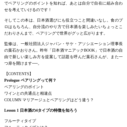
でペアリングのポイントを知れば、あとは自分で自在に組み合わ
せを考えていけるのです！
そしてこの本は、日本酒選びにも役立つこと間違いなし。食のプ
ロはもちろん、自分流のやり方で日本酒を楽しみたいちょっとこ
だわりさんまで、ペアリングで世界がグッと広がります。
監修は、一般社団法人ジャパン・サケ・アソシエーション理事長
の葉石かおりさん。昨年「日本酒マニアックBOOK」で日本酒の自
由で新しい楽しみ方を提案して話題を呼んだ葉石さんが、また一
つ扉を開けます──。
【CONTENTS】
Prologue ペアリングって何？
ペアリングのポイント
ワインとの共通点と相違点
COLUMN マリアージュとペアリングはどう違う？
Lesson 1 日本酒の4タイプの特徴を知ろう
フルーティタイプ