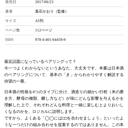
発売日
2017/06/23
著者
葉石かおり（監修）
サイズ
A5判
ページ数
112ページ
ISBN
978-4-401-64459-9
最近話題になっているペアリングって？
今一つよくわからないというあなた、大丈夫です。本書は日本酒
のペアリングについて、基本の「き」からわかりやすく解説する
待望の一冊。
日本酒の性格を4つのタイプに分け、酒造りの細かい行程（米の磨
き方、酵母の種類、醸し方など）が味にどんな影響を与えるかを
理解した上で、それぞれどんな料理と一緒に楽しむとよりおいし
くなるのかを、ロジカルに説明します。
ですから、よくある「◯◯には□□を合わせましょう」といったよ
うな一つだけの組み合わせを提案するのではありません。この本