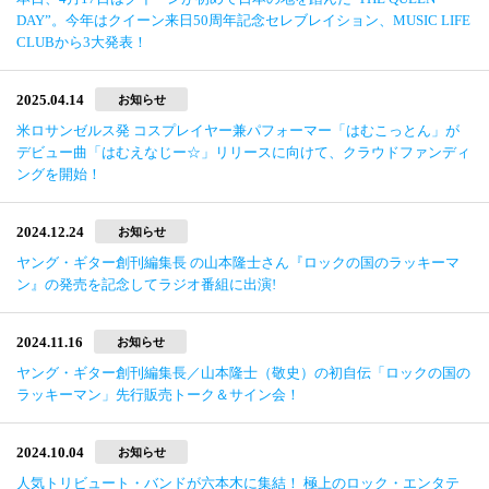
DAY”。今年はクイーン来日50周年記念セレブレイション、MUSIC LIFE
CLUBから3大発表！
2025.04.14
お知らせ
米ロサンゼルス発 コスプレイヤー兼パフォーマー「はむこっとん」が
デビュー曲「はむえなじー☆」リリースに向けて、クラウドファンディ
ングを開始！
2024.12.24
お知らせ
ヤング・ギター創刊編集長 の山本隆士さん『ロックの国のラッキーマ
ン』の発売を記念してラジオ番組に出演!
2024.11.16
お知らせ
ヤング・ギター創刊編集長／山本隆士（敬史）の初自伝「ロックの国の
ラッキーマン」先行販売トーク＆サイン会！
2024.10.04
お知らせ
人気トリビュート・バンドが六本木に集結！ 極上のロック・エンタテ