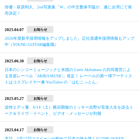
俳優・萩原利久、2nd写真集「W」の中文繁体字版が、遂に台湾にて発
売決定！
2025.04.07
お知らせ
2026年度新卒採用情報をアップしました。正社員通年採用情報もアップ
中（YOUNG GUITAR編集職）
2025.06.30
お知らせ
日本のシンコーミュージックと米国の Little Akihabara の共同運営によ
る音楽レーベル「AKIBA MUSIC」発足！ レーベルの第一弾アーティス
トはコスプレイヤー兼 YouTuber の「はむこっとん」
2025.05.27
お知らせ
追悼エディ藩、6/14（土）横浜開催のミッキー吉野が音楽人生を語るト
ーク＆ライヴ・イベント、ビデオ・メッセージが到着
2025.04.17
お知らせ
本日、4月17日はクイーンが初めて日本の地を踏んだ“THE QUEEN