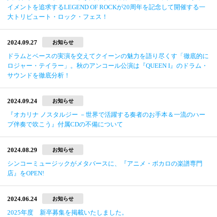
イメントを追求するLEGEND OF ROCKが20周年を記念して開催する一
大トリビュート・ロック・フェス！
2024.09.27
お知らせ
ドラムとベースの実演を交えてクイーンの魅力を語り尽くす「徹底的に
ロジャー・テイラー」。秋のアンコール公演は『QUEEN I』のドラム・
サウンドを徹底分析！
2024.09.24
お知らせ
『オカリナ ノスタルジー －世界で活躍する奏者のお手本＆一流のハー
プ伴奏で吹こう』付属CDの不備について
2024.08.29
お知らせ
シンコーミュージックがメタバースに、『アニメ・ボカロの楽譜専門
店』をOPEN!
2024.06.24
お知らせ
2025年度 新卒募集を掲載いたしました。