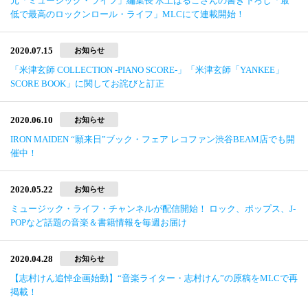
元「ミュージック・ライフ」編集長 水上はるこさんの書き下ろし「最
低で最高のロックンロール・ライフ」MLCにて連載開始！
2020.07.15
お知らせ
「米津玄師 COLLECTION -PIANO SCORE-」「米津玄師「YANKEE」
SCORE BOOK」に関してお詫びと訂正
2020.06.10
お知らせ
IRON MAIDEN “願来日”ブック・フェア レコファン渋谷BEAM店でも開
催中！
2020.05.22
お知らせ
ミュージック・ライフ・チャンネルが配信開始！ ロック、ポップス、J-
POPなど話題の音楽＆書籍情報を毎週お届け
2020.04.28
お知らせ
【志村けん追悼企画始動】“音楽ライター・志村けん”の原稿をMLCで再
掲載！