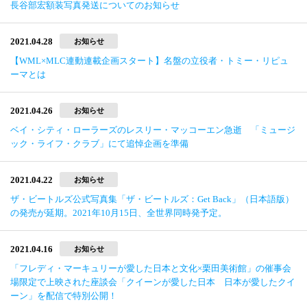
長谷部宏額装写真発送についてのお知らせ
2021.04.28
お知らせ
【WML×MLC連動連載企画スタート】名盤の立役者・トミー・リピュ
ーマとは
2021.04.26
お知らせ
ベイ・シティ・ローラーズのレスリー・マッコーエン急逝 「ミュージ
ック・ライフ・クラブ」にて追悼企画を準備
2021.04.22
お知らせ
ザ・ビートルズ公式写真集「ザ・ビートルズ：Get Back」（日本語版）
の発売が延期。2021年10月15日、全世界同時発予定。
2021.04.16
お知らせ
「フレディ・マーキュリーが愛した日本と文化×栗田美術館」の催事会
場限定で上映された座談会「クイーンが愛した日本 日本が愛したクイ
ーン」を配信で特別公開！