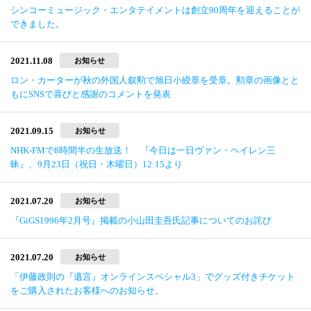
シンコーミュージック・エンタテイメントは創立90周年を迎えることが
できました。
2021.11.08
お知らせ
ロン・カーターが秋の外国人叙勲で旭日小綬章を受章。勲章の画像とと
もにSNSで喜びと感謝のコメントを発表
2021.09.15
お知らせ
NHK-FMで8時間半の生放送！ 『今日は一日ヴァン・ヘイレン三
昧』、9月23日（祝日・木曜日）12:15より
2021.07.20
お知らせ
『GiGS1996年2月号』掲載の小山田圭吾氏記事についてのお詫び
2021.07.20
お知らせ
「伊藤政則の『遺言』オンラインスペシャル3」でグッズ付きチケット
をご購入されたお客様へのお知らせ。