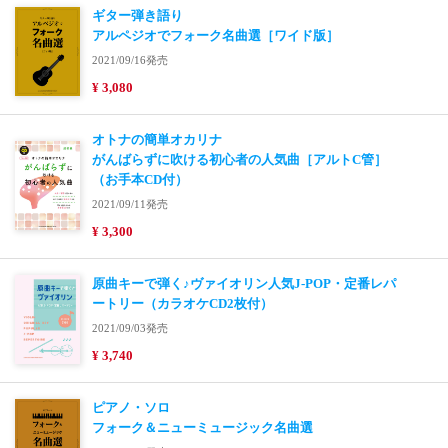
ギター弾き語り
アルペジオでフォーク名曲選［ワイド版］
2021/09/16発売
¥ 3,080
オトナの簡単オカリナ
がんばらずに吹ける初心者の人気曲［アルトC管］
（お手本CD付）
2021/09/11発売
¥ 3,300
原曲キーで弾く♪ヴァイオリン人気J-POP・定番レパ
ートリー（カラオケCD2枚付）
2021/09/03発売
¥ 3,740
ピアノ・ソロ
フォーク＆ニューミュージック名曲選