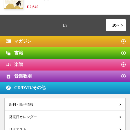
¥ 2,640
1/3
次へ
マガジン
書籍
楽譜
音楽教則
CD/DVD/
その他
新刊・既刊情報
発売日カレンダー
リクエスト