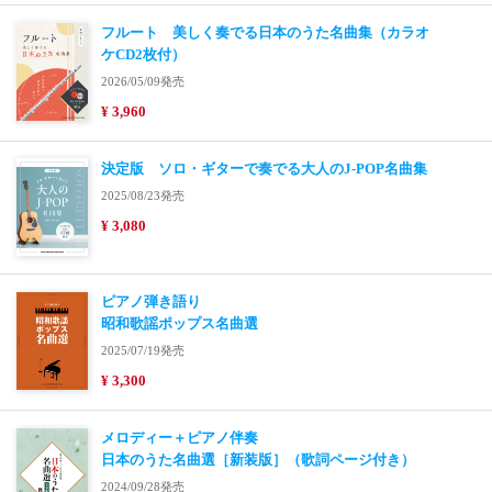
フルート 美しく奏でる日本のうた名曲集（カラオ
ケCD2枚付）
2026/05/09発売
¥ 3,960
決定版 ソロ・ギターで奏でる大人のJ-POP名曲集
2025/08/23発売
¥ 3,080
ピアノ弾き語り
昭和歌謡ポップス名曲選
2025/07/19発売
¥ 3,300
メロディー＋ピアノ伴奏
日本のうた名曲選［新装版］（歌詞ページ付き）
2024/09/28発売