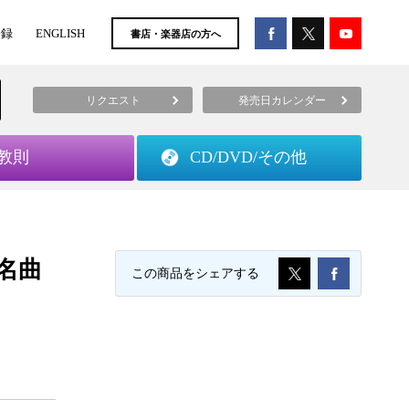
登録
ENGLISH
書店・楽器店の方へ
リクエスト
発売日カレンダー
教則
CD/DVD/
その他
名曲
この商品をシェアする