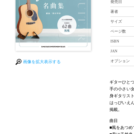
発売日
著者
サイズ
ページ数
ISBN
JAN
オプション
画像を拡大表示する
ギターひとつ
手の小さい
身ギタリス
はっぴいえ
掲載。
曲目
■風をあつめ