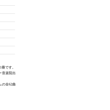
1冊です。
ー音楽院出
の全62曲