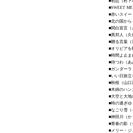
■初恋（村下
■SWEET 
■赤いスイー
■北の国か
■関白宣言（
■異邦人（久
■贈る言葉（
■オリビアを
■時間よ止ま
■待つわ（あ
■ガンダーラ
■いい日旅立
■秋桜（山口
■木綿のハン
■大空と大地
■時の過ぎゆ
■なごり雪（
■神田川（か
■青春の影（
■メリー・ジ