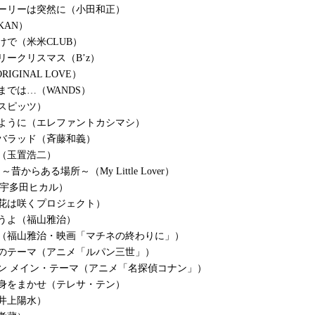
トーリーは突然に（小田和正）
KAN）
けで（米米CLUB）
リークリスマス（B’z）
ORIGINAL LOVE）
までは…（WANDS）
スピッツ）
のように（エレファントカシマシ）
バラッド（斉藤和義）
（玉置浩二）
gain ～昔からある場所～（My Little Lover）
ove（宇多田ヒカル）
花は咲くプロジェクト）
うよ（福山雅治）
貨（福山雅治・映画「マチネの終わりに」）
世のテーマ（アニメ「ルパン三世」）
ン メイン・テーマ（アニメ「名探偵コナン」）
に身をまかせ（テレサ・テン）
井上陽水）