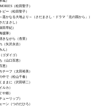
孝蔵）
MEMORIES（松田聖子）
トピー（松田聖子）
ら～遥かなる大地より～（さだまさし・ドラマ「北の国から」）
さだまさし）
保田早紀）
海援隊）
聴きながら（杏里）
れ（矢沢永吉）
みん）
（ゴダイゴ）
ち（山口百恵）
百恵）
カチーフ（太田裕美）
の中で（松山千春）
くままに（沢田研二）
イルカ）
ぐや姫）
チューリップ）
ェーン（つのだひろ）