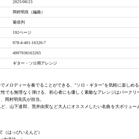
2025/08/23
岡村明良（編曲）
菊倍判
192ページ
978-4-401-16326-7
4997938163265
ギター・ソロ用アレンジ
でメロディーを奏でることができる、“ソロ・ギター”を気軽に楽しめる
女性でも無理なく弾ける、初心者にも優しく素敵なアレンジはバークリ
ト、岡村明良氏が担当。
んど、山下達郎、荒井由実など大人にオススメしたい名曲を大ボリューム
て（はっぴいえんど）