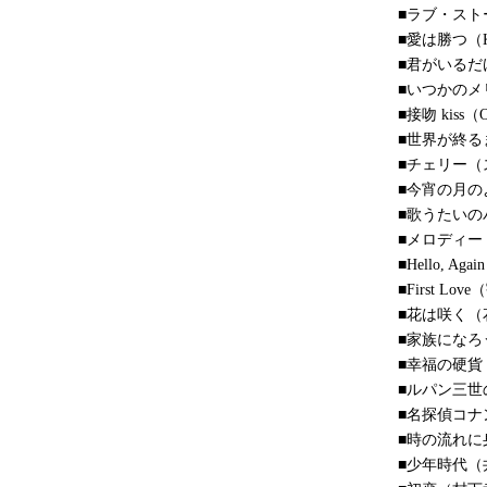
■ラブ・ス
■愛は勝つ（
■君がいるだ
■いつかのメ
■接吻 kiss（
■世界が終る
■チェリー（
■今宵の月
■歌うたいの
■メロディー
■Hello, A
■First L
■花は咲く（
■家族になろ
■幸福の硬
■ルパン三
■名探偵コナ
■時の流れ
■少年時代（