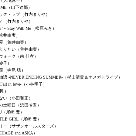
（大滝詠一）
 TIME（山下達郎）
ック・ラブ（竹内まりや）
て（竹内まりや）
～Stay With Me（松原みき）
荒井由実）
屋（荒井由実）
えりたい（荒井由実）
ウォーク（南 佳孝）
妙子）
環（寺尾 聰）
語 -NEVER ENDING SUMMER-（杉山清貴＆オメガトライブ）
all in love-（小林明子）
 剛）
ない（小田和正）
の土曜日（浜田省吾）
YOU（尾崎 豊）
TTLE GIRL（尾崎 豊）
エリー（サザンオールスターズ）
CHAGE and ASKA）