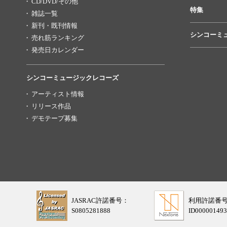
CD/DVD/その他
特集
雑誌一覧
新刊・既刊情報
シンコーミ
売れ筋ランキング
発売日カレンダー
シンコーミュージックレコーズ
アーティスト情報
リリース作品
デモテープ募集
JASRAC許諾番号：
利用許諾番
S0805281888
ID000001493