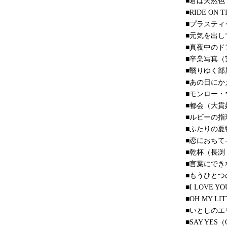
■君は天然色
■RIDE ON
■プラスティ
■元気を出し
■真夜中のドア
■卒業写真（
■翳りゆく部
■あの日にか
■モンロー・
■都会（大貫
■ルビーの指
■ふたりの夏物
■恋におちて-F
■乾杯（長渕
■言葉にでき
■もうひとつ
■I LOVE 
■OH MY LI
■いとしの
■SAY YES（