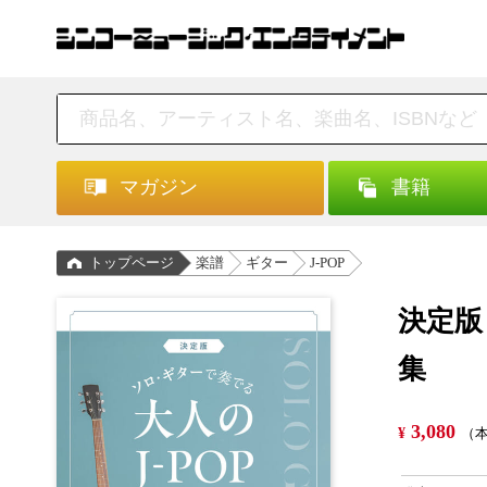
マガジン
書籍
トップページ
楽譜
ギター
J-POP
決定版
集
3,080
¥
（本