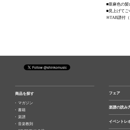
■亜麻色の
■見上げてご
※TAB譜付
フェア
商品を探す
マガジン
楽譜の読み
書籍
楽譜
イベントレ
音楽教則