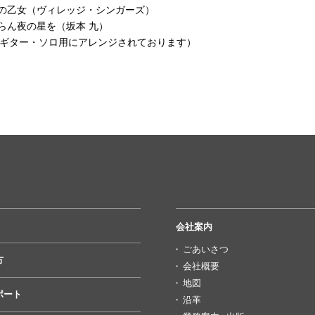
髪の乙女（ヴィレッジ・シンガーズ）
らん夜の星を（坂本 九）
（ギター・ソロ用にアレンジされております）
会社案内
ごあいさつ
方
会社概要
地図
ポート
沿革