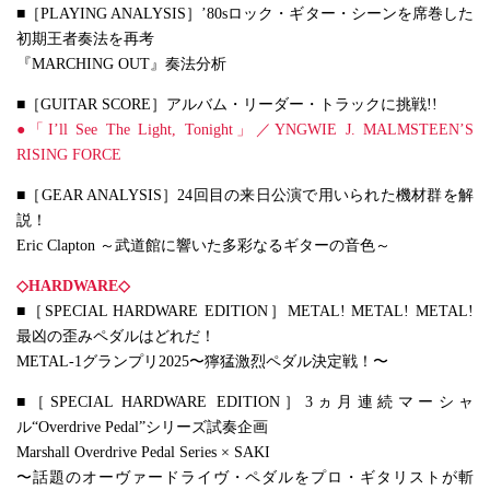
■［PLAYING ANALYSIS］’80sロック・ギター・シーンを席巻した
初期王者奏法を再考
『MARCHING OUT』奏法分析
■［GUITAR SCORE］アルバム・リーダー・トラックに挑戦!!
●「I’ll See The Light, Tonight」／YNGWIE J. MALMSTEEN’S
RISING FORCE
■［GEAR ANALYSIS］24回目の来日公演で用いられた機材群を解
説！
Eric Clapton ～武道館に響いた多彩なるギターの音色～
◇HARDWARE◇
■［SPECIAL HARDWARE EDITION］METAL! METAL! METAL!
最凶の歪みペダルはどれだ！
METAL-1グランプリ2025〜獰猛激烈ペダル決定戦！〜
■［SPECIAL HARDWARE EDITION］3ヵ月連続マーシャ
ル“Overdrive Pedal”シリーズ試奏企画
Marshall Overdrive Pedal Series × SAKI
〜話題のオーヴァードライヴ・ペダルをプロ・ギタリストが斬