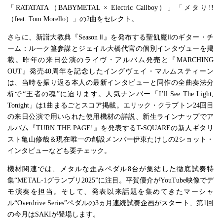
「RATATATA（BABYMETAL × Electric Callboy）」「メタり!!
（feat. Tom Morello）」の2曲をセレクト。
さらに、新譜大教典『Season Ⅱ』を発布する聖飢魔Ⅱのギター・チ
ーム：ルーク篁参謀とジェイル大橋代官の個別インタヴューを掲
載。昨年の来日公演のライヴ・アルバム発売と『MARCHING
OUT』発売40周年を記念したイングヴェイ・マルムスティーン
は、当時を振り返る本人の最新インタビューと同作の全曲奏法分
析で“王者の魂”に迫ります。人気ナンバー「I’ll See The Light,
Tonight」は1曲まるごとスコア掲載。エリック・クラプトン24回目
の来日公演で用いられた使用機材の詳説、新生ラインナップでア
ルバム『TURN THE PAGE!』を発表するT-SQUAREの新人ギタリ
スト亀山修哉＆現在唯一の創設メンバー伊東たけしの2ショット・
インタビューなども要チェック。
機材関連では、メタルな歪みペダル8台が集結した徹底試奏特
集“METAL-1グランプリ2025”に注目。平賀優介がYouTube映像でデ
モ演奏を担当。そして、発表以来話題を集めてきたマーシャ
ル“Overdrive Series”ペダルの3ヵ月連続試奏企画がスタート、第1回
の今月はSAKIが登場します。