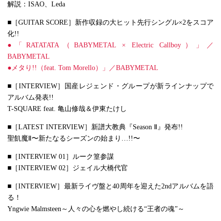
解説：ISAO、Leda
■［GUITAR SCORE］新作収録の大ヒット先行シングル×2をスコア
化!!
●「RATATATA（BABYMETAL × Electric Callboy）」／
BABYMETAL
●メタり!!（feat. Tom Morello）」／BABYMETAL
■［INTERVIEW］国産レジェンド・グループが新ラインナップで
アルバム発表!!
T-SQUARE feat. 亀山修哉＆伊東たけし
■［LATEST INTERVIEW］新譜大教典『Season Ⅱ』発布!!
聖飢魔Ⅱ〜新たなるシーズンの始まり…!!〜
■［INTERVIEW 01］ルーク篁参謀
■［INTERVIEW 02］ジェイル大橋代官
■［INTERVIEW］最新ライヴ盤と40周年を迎えた2ndアルバムを語
る！
Yngwie Malmsteen～人々の心を燃やし続ける“王者の魂”～