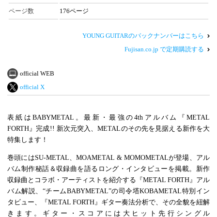
ページ数
176ページ
YOUNG GUITARのバックナンバーはこちら
Fujisan.co.jp で定期購読する
official WEB
official X
表紙はBABYMETAL。最新・最強の4thアルバム『METAL
FORTH』完成!! 新次元突入、METALのその先を見据える新作を大
特集します！
巻頭にはSU-METAL、MOAMETAL & MOMOMETALが登場、アル
バム制作秘話＆収録曲を語るロング・インタビューを掲載。新作
収録曲とコラボ・アーティストを紹介する『METAL FORTH』アル
バム解説、“チームBABYMETAL”の司令塔KOBAMETAL特別イン
タビュー、『METAL FORTH』ギター奏法分析で、その全貌を紐解
きます。ギター・スコアには大ヒット先行シングル