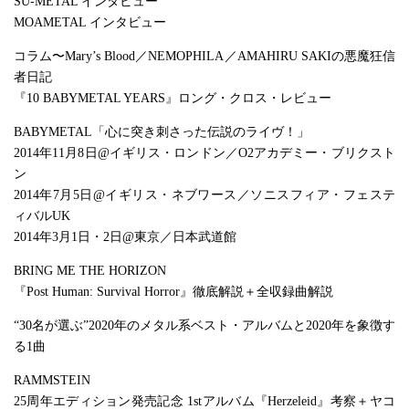
SU-METAL インタビュー
MOAMETAL インタビュー
コラム〜Mary’s Blood／NEMOPHILA／AMAHIRU SAKIの悪魔狂信
者日記
『10 BABYMETAL YEARS』ロング・クロス・レビュー
BABYMETAL「心に突き刺さった伝説のライヴ！」
2014年11月8日@イギリス・ロンドン／O2アカデミー・ブリクスト
ン
2014年7月5日@イギリス・ネブワース／ソニスフィア・フェステ
ィバルUK
2014年3月1日・2日@東京／日本武道館
BRING ME THE HORIZON
『Post Human: Survival Horror』徹底解説＋全収録曲解説
“30名が選ぶ”2020年のメタル系ベスト・アルバムと2020年を象徴す
る1曲
RAMMSTEIN
25周年エディション発売記念 1stアルバム『Herzeleid』考察＋ヤコ