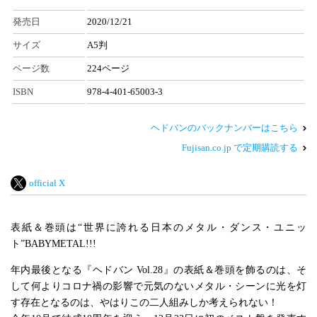
発売日
2020/12/21
サイズ
A5判
ページ数
224ページ
ISBN
978-4-401-65003-3
ヘドバンのバックナンバーはこちら
Fujisan.co.jp で定期購読する
official X
表紙＆巻頭は“世界に誇れる日本のメタル・ダンス・ユニッ
ト”BABYMETAL!!!
年内最後となる『ヘドバン Vol.28』の表紙＆巻頭を飾るのは、そ
して何よりコロナ禍の影響で元気のないメタル・シーンに光を灯
す存在となるのは、やはりこの二人組みしか考えられない！