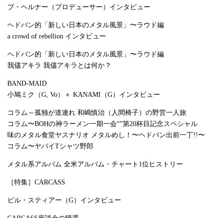
ブ・ヘルナー（プロデューサー）インタビュー
ヘドバン的「新しい日本のメタル風景」〜ラウド編
a crowd of rebellion インタビュー
ヘドバン的「新しい日本のメタル風景」〜ラウド編
我儘アキラ 我儘アキラとは何か？
BAND-MAID
小鳩ミク（G, Vo）＋ KANAMI（G）インタビュー
コラム～孤独が道連れ 和嶋慎治（人間椅子）の野営一人旅
コラム〜BOHの神ラーメン一期一会“”第20杯目記念スペシャル
味のメタル食堂ヤスナリオ メタルめし！〜ヘドバン出前一丁!!〜
コラム〜ヤバイTシャツ野郎
メタル系アルバム 全米アルバム・チャート1位ヒストリー
［特集］CARCASS
ビル・スティアー（G）インタビュー