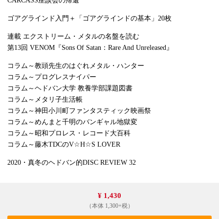
CARCASS座談会の帰還
ゴアグラインド入門＋「ゴアグラインドの基本」20枚
連載 エクストリーム・メタルの名盤を読む
第13回 VENOM『Sons Of Satan：Rare And Unreleased』
コラム～教頭先生のはぐれメタル・ハンター
コラム～プログレスナイパー
コラム～ヘドバン大学 教養学部課題図書
コラム～メタリ子生活帳
コラム～神田小川町ファンタスティック映画祭
コラム～めんまと千明のバンギャル地獄変
コラム～昭和プロレス・レコード大百科
コラム～藤木TDCのV☆H☆S LOVER
2020・真冬のヘドバン的DISC REVIEW 32
¥ 1,430
（本体 1,300+税）