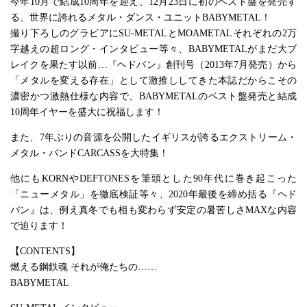
今年10月で結成10周年を迎え、12月23日に初のベスト盤を発売す
る、世界に誇れるメタル・ダンス・ユニットBABYMETAL！
撮り下ろしのグラビアにSU-METALとMOAMETALそれぞれの2万
字越えの超ロング・インタビュー等々、BABYMETALがまだ大ブ
レイクを果たす以前…『ヘドバン』創刊号（2013年7月発売）から
「メタルを変える存在」として激推ししてきた本誌だからこその
濃密かつ激熱仕様な内容で、BABYMETALのベスト盤発売と結成
10周年イヤーを盛大に祝福します！
また、7年ぶりの音源を公開したイギリスが誇るエクストリーム・
メタル・バンドCARCASSを大特集！
他にもKORNやDEFTONESを筆頭とした90年代に巻き起こった
「ニューメタル」を徹底検証等々、2020年最後を締め括る『ヘド
バン』は、例え真冬でも相も変わらず安定の暑苦しさMAXな内容
で迫ります！
【CONTENTS】
燃える鋼鉄魂 それが俺たちの……
BABYMETAL