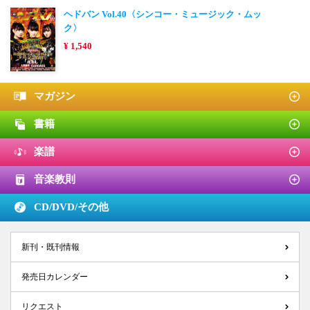
ヘドバン Vol.40〈シンコー・ミュージック・ムッ
ク〉
¥ 1,540
マガジン
書籍
楽譜
音楽教則
CD/DVD/
その他
新刊・既刊情報
発売日カレンダー
リクエスト